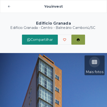
Youinvest
Edifício Granada
Edifício Granada -
Centro - Balneário Camboriú/SC
Compartilhar
Mais fotos