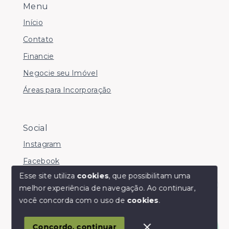
Menu
Início
Contato
Financie
Negocie seu Imóvel
Áreas para Incorporação
Social
Instagram
Facebook
Esse site utiliza
cookies
, que possibilitam uma
melhor experiência de navegação.
Ao continuar,
Olá! somos da Linkmob, como podemos ajudar?
você concorda com o uso de
cookies
.
© Copyright 2026 - Youinvest - Todos os direitos
reservados
Concordo, continuar