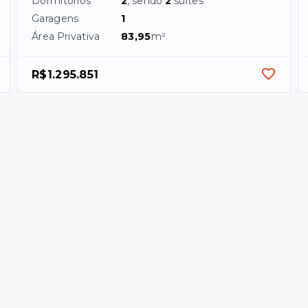
Dormitórios
2
, sendo
2
suítes
Garagens
1
Área Privativa
83,95
m²
R$1.295.851