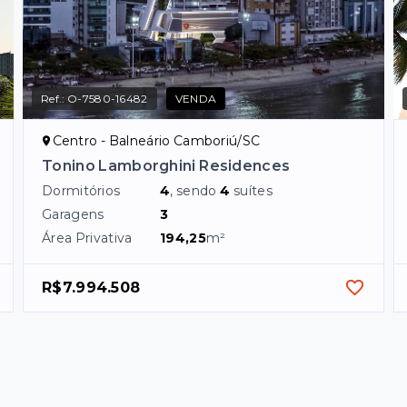
Ref.:
O-7580-16482
VENDA
Centro - Balneário Camboriú/SC
Tonino Lamborghini Residences
Dormitórios
4
, sendo
4
suítes
Garagens
3
Área Privativa
194,25
m²
R$7.994.508