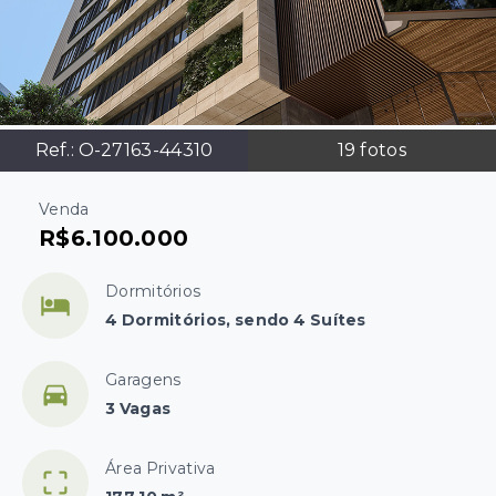
Ref.:
O-27163-44310
19
fotos
Venda
R$6.100.000
Dormitórios
4 Dormitórios, sendo 4 Suítes
Garagens
3 Vagas
Área Privativa