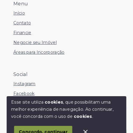
Menu
Início
Contato
Financie
Negocie seu Imóvel
Áreas para Incorporação
Social
Instagram
Facebook
Esse site utiliza
cookies
, que possibilitam uma
melhor experiência de navegação.
Ao continuar,
Olá! somos da Linkmob, como podemos ajudar?
você concorda com o uso de
cookies
.
© Copyright 2026 - Youinvest - Todos os direitos
reservados
Concordo, continuar