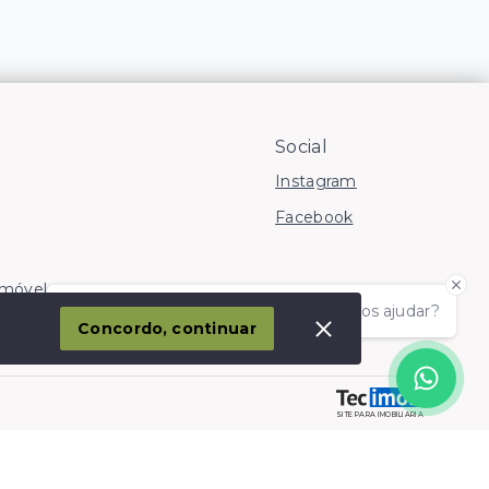
Social
Instagram
Facebook
Imóvel
Olá! somos da Linkmob, como podemos ajudar?
corporação
Concordo, continuar
SITE PARA IMOBILIARIA