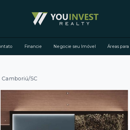
ontato
Financie
Negocie seu Imóvel
Áreas para
io Camboriú/SC