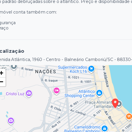
o padrão debruçadas sobre o atlântico. Preço e disponibilidade 
imóvel conta também com:
r
gurança
raço
calização
nida Atlântica, 1960 - Centro - Balneário Camboriú/SC
- 88330
+
−