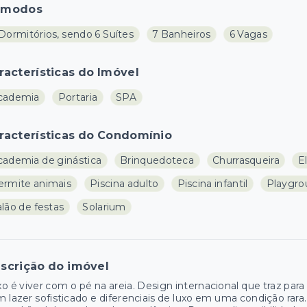
ômodos
Dormitórios, sendo 6 Suítes
7 Banheiros
6 Vagas
racterísticas do Imóvel
cademia
Portaria
SPA
racterísticas do Condomínio
cademia de ginástica
Brinquedoteca
Churrasqueira
E
ermite animais
Piscina adulto
Piscina infantil
Playgro
lão de festas
Solarium
scrição do imóvel
o é viver com o pé na areia. Design internacional que traz par
 lazer sofisticado e diferenciais de luxo em uma condição rar