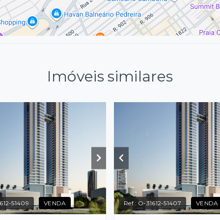
Imóveis similares
612-51409
VENDA
Ref.:
O-31612-51407
VENDA