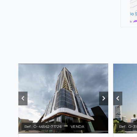
Ref.:
O-46562-71726
VENDA
Ref.:
O-31