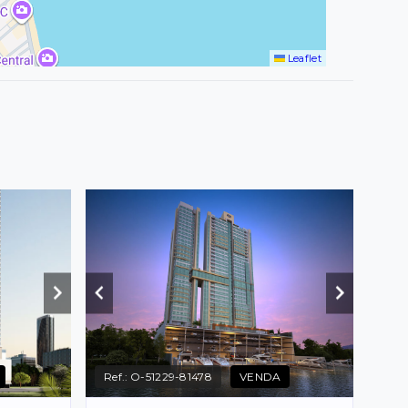
Leaflet
Ref.:
O-51229-81478
VENDA