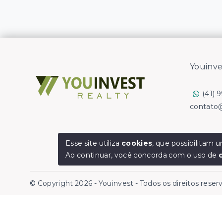
Youinve
(41) 
contato
Esse site utiliza
cookies
, que possibilitam
Ao continuar, você concorda com o uso de
© Copyright 2026 - Youinvest - Todos os direitos rese