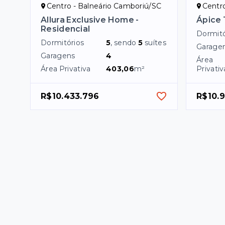
Centro - Balneário Camboriú/SC
Centr
Allura Exclusive Home -
Ápice
Residencial
Dormitó
Dormitórios
5
, sendo
5
suítes
Garage
Garagens
4
Área
Área Privativa
403,06
m²
Privativ
R$10.433.796
R$10.9