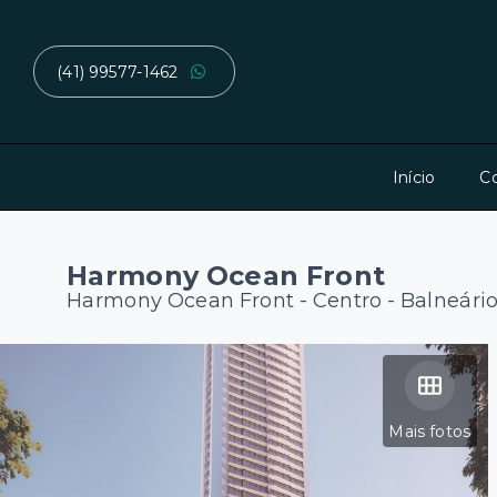
(41) 99577-1462
Início
C
Harmony Ocean Front
Harmony Ocean Front -
Centro - Balneár
Mais fotos