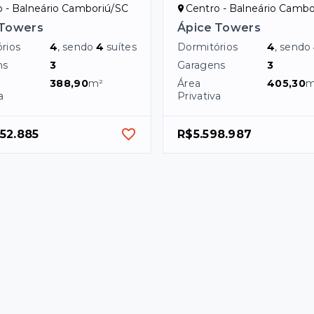
o - Balneário Camboriú/SC
Centro - Balneário Cambo
 Towers
Ápice Towers
rios
4
, sendo
4
suítes
Dormitórios
4
, sendo
ns
3
Garagens
3
388,90
m²
Área
405,30
m
a
Privativa
52.885
R$5.598.987