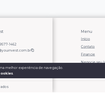
st
Menu
Início
99577-1462
Contato
@youinvest.com.br
Financie
Negocie seu 
 uma melhor experiência de navegação.
Áreas para In
cookies
.
rvados