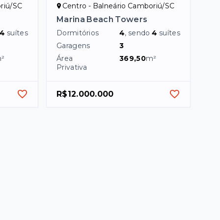
riú/SC
Centro - Balneário Camboriú/SC
Marina Beach Towers
4
suítes
Dormitórios
4
, sendo
4
suítes
Garagens
3
²
Área
369,50
m²
Privativa
R$12.000.000