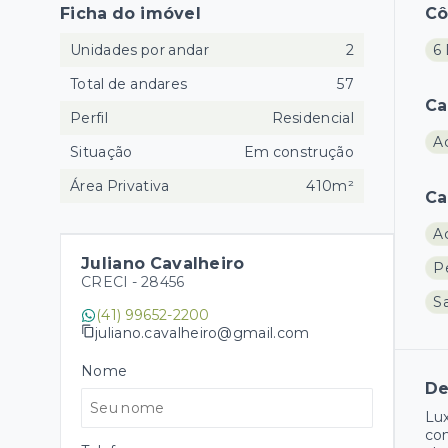
Ficha do imóvel
C
Unidades por andar
2
6 
Total de andares
57
Ca
Perfil
Residencial
A
Situação
Em construção
Área Privativa
410m²
Ca
A
Juliano Cavalheiro
P
CRECI -
28456
Sa
(41) 99652-2200
juliano.cavalheiro@gmail.com
Nome
De
Lux
com