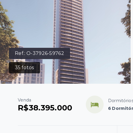
Ref.:
O-37926-59762
35
fotos
Venda
Dormitório
R$38.395.000
6 Dormitór