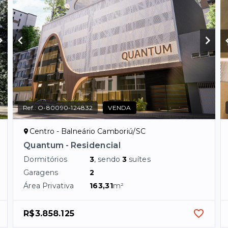
Ref.:
O-80090-124832
VENDA
Centro - Balneário Camboriú/SC
Quantum - Residencial
Dormitórios
3
, sendo
3
suítes
Garagens
2
Área Privativa
163,31
m²
R$3.858.125