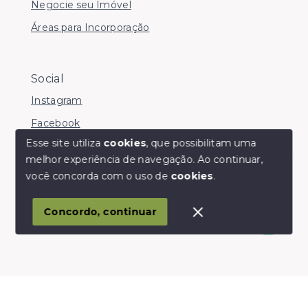
Negocie seu Imóvel
Áreas para Incorporação
Social
Instagram
Facebook
Esse site utiliza
cookies
, que possibilitam uma
melhor experiência de navegação.
Ao continuar,
Olá! somos da Linkmob, como podemos ajudar?
você concorda com o uso de
cookies
.
© Copyright 2026 - Youinvest - Todos os direitos
reservados
Concordo, continuar
SITE PARA IMOBILIARIA
Início
Histórico
Favoritos