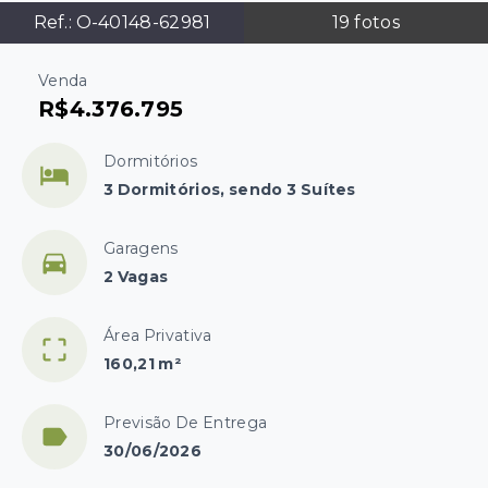
Ref.:
O-40148-62981
19
fotos
Venda
R$4.376.795
Dormitórios
3 Dormitórios, sendo 3 Suítes
Garagens
2 Vagas
Área Privativa
160,21 m²
Previsão De Entrega
30/06/2026