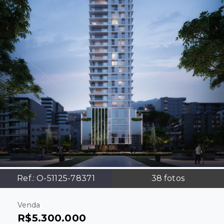
Ref.:
O-51125-78371
38
fotos
Venda
R$5.300.000