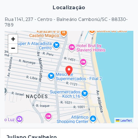
Localização
Rua 1141, 237 - Centro - Balneário Camboriú/SC
- 88330-
789
+
−
Leaflet
Juliano Cavalheiro