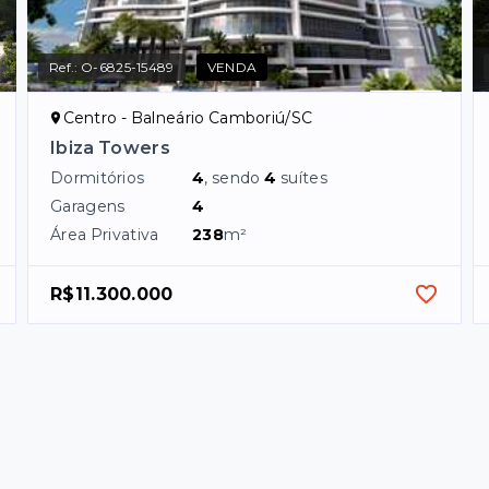
Ref.:
O-6825-15489
VENDA
Centro - Balneário Camboriú/SC
Ibiza Towers
Dormitórios
4
, sendo
4
suítes
Garagens
4
Área Privativa
238
m²
R$11.300.000