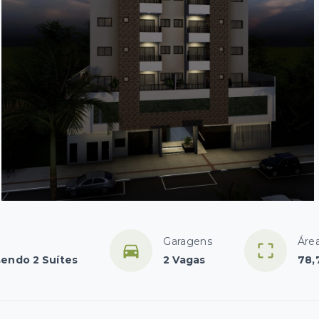
Garagens
Área
sendo 2 Suítes
2 Vagas
78,