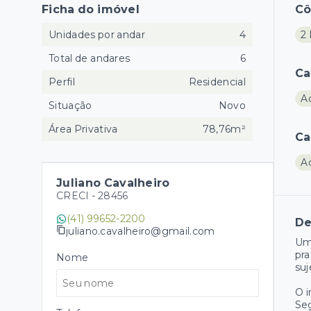
Ficha do imóvel
C
Unidades por andar
4
2 
Total de andares
6
Ca
Perfil
Residencial
A
Situação
Novo
Área Privativa
78,76m²
Ca
A
Juliano Cavalheiro
CRECI -
28456
(41) 99652-2200
De
juliano.cavalheiro@gmail.com
Um 
pra
Nome
suj
O 
Se