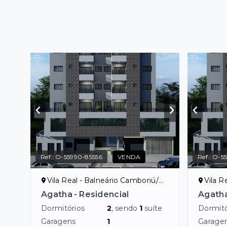
Ref.:
O-55990-85556
VENDA
Ref.:
O-55
Vila Real - Balneário Camboriú/SC
Vila R
Agatha - Residencial
Agatha
Dormitórios
2
, sendo
1
suíte
Dormitó
Garagens
1
Garage