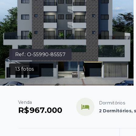
Ref.:
O-55990-85557
13
fotos
Venda
Dormitórios
R$967.000
2 Dormitórios, 