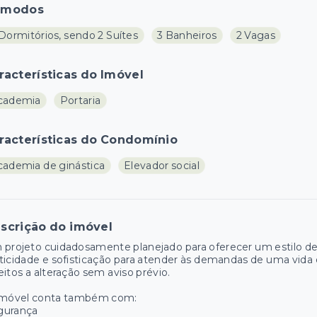
ômodos
Dormitórios, sendo 2 Suítes
3 Banheiros
2 Vagas
racterísticas do Imóvel
cademia
Portaria
racterísticas do Condomínio
cademia de ginástica
Elevador social
scrição do imóvel
projeto cuidadosamente planejado para oferecer um estilo de
ticidade e sofisticação para atender às demandas de uma vida 
eitos a alteração sem aviso prévio.
imóvel conta também com:
gurança