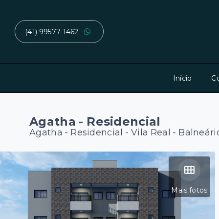
(41) 99577-1462
Início
C
Agatha - Residencial
Agatha - Residencial -
Vila Real - Balneá
Mais fotos