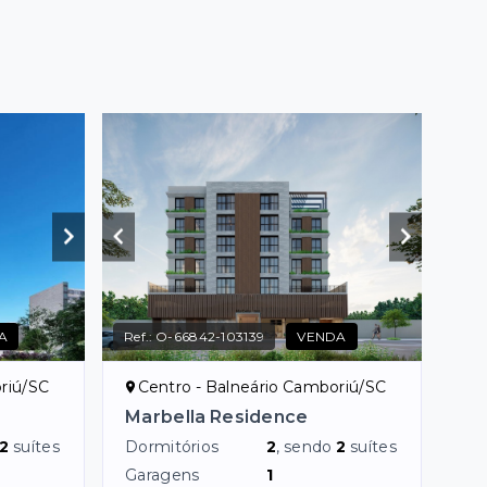
A
Ref.:
O-66842-103139
VENDA
riú/SC
Centro - Balneário Camboriú/SC
Marbella Residence
2
suítes
Dormitórios
2
, sendo
2
suítes
Garagens
1