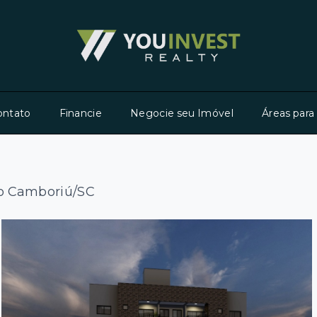
ontato
Financie
Negocie seu Imóvel
Áreas para
rio Camboriú/SC