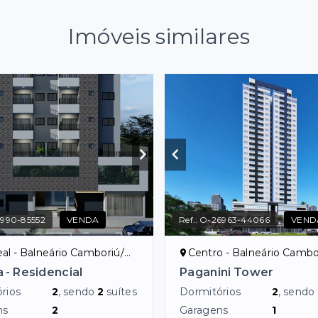
Imóveis similares
990-85552
VENDA
Ref.:
O-26963-44066
VEND
eal - Balneário Camboriú/SC
Centro - Balneário Cambo
 - Residencial
Paganini Tower
rios
2
, sendo
2
suítes
Dormitórios
2
, sendo
ns
2
Garagens
1