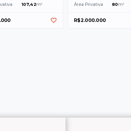
vativa
107,42
m²
Área Privativa
80
m²
.000
R$2.000.000