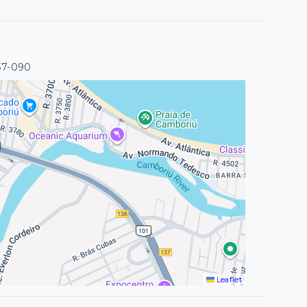
37-090
Leaflet