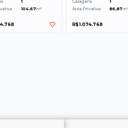
ns
1
Garagens
1
vativa
104,67
m²
Área Privativa
86,87
m
74.768
R$1.074.768