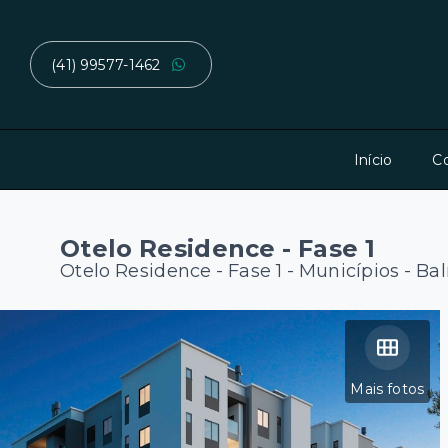
(41) 99577-1462
Início
C
Otelo Residence - Fase 1
Otelo Residence - Fase 1 -
Municípios - Ba
Mais fotos