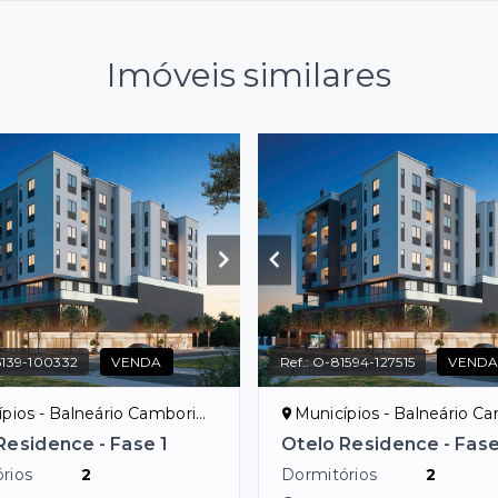
Imóveis similares
139-100332
VENDA
Ref.:
O-81594-127515
VEND
pios - Balneário Camboriú/SC
Municípios - Balneário Cambo
Residence - Fase 1
Otelo Residence - Fase
rios
2
Dormitórios
2