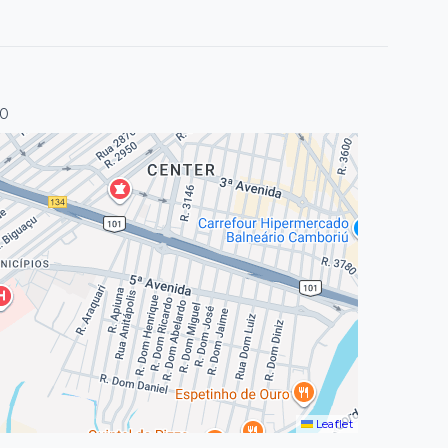
50
Leaflet