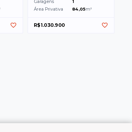
Garagens
1
²
Área Privativa
84,05
m²
R$1.030.900