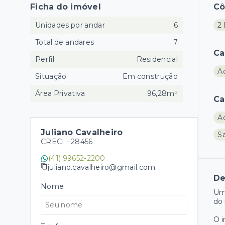
Ficha do imóvel
C
Unidades por andar
6
2 
Total de andares
7
Ca
Perfil
Residencial
A
Situação
Em construção
Área Privativa
96,28m²
Ca
A
Juliano Cavalheiro
Sa
CRECI -
28456
(41) 99652-2200
juliano.cavalheiro@gmail.com
De
Nome
Um
do 
O 