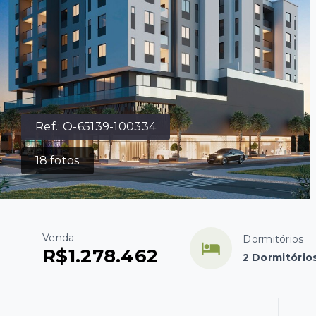
Ref.:
O-65139-100334
18
fotos
Venda
Dormitórios
R$1.278.462
2 Dormitórios