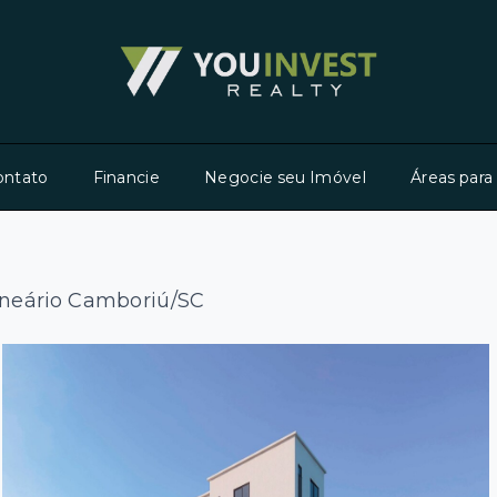
ontato
Financie
Negocie seu Imóvel
Áreas para
lneário Camboriú/SC