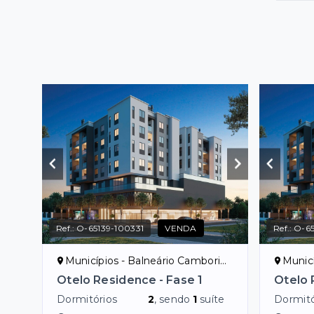
Ref.:
O-65139-100331
VENDA
Ref.:
O-65
Municípios - Balneário Camboriú/SC
Municí
Otelo Residence - Fase 1
Otelo 
Dormitórios
2
, sendo
1
suíte
Dormitó