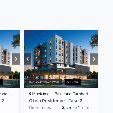
A
Ref.:
O-81594-127517
VENDA
riú/SC
Municípios - Balneário Camboriú/SC
 2
Otelo Residence - Fase 2
Dormitórios
2
, sendo
1
suíte