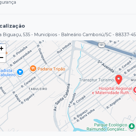
gurança
calização
 Biguaçu, 535 - Municípios - Balneário Camboriú/SC
- 88337-4
+
−