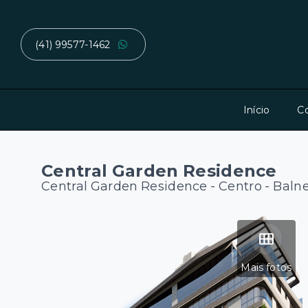
(41) 99577-1462
Início
C
Central Garden Residence
Central Garden Residence -
Centro - Baln
Mais fotos