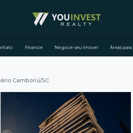
ontato
Financie
Negocie seu Imóvel
Áreas para
eário Camboriú/SC