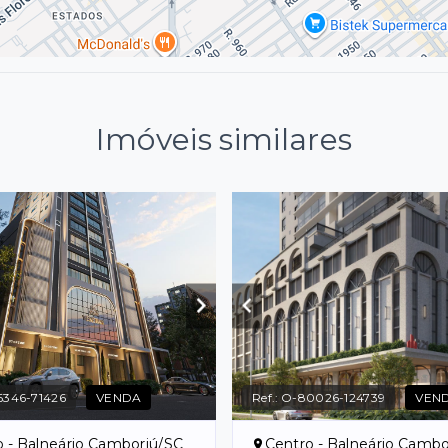
Imóveis similares
6346-71426
VENDA
Ref.:
O-80026-124739
VEN
o - Balneário Camboriú/SC
Centro - Balneário Cambo