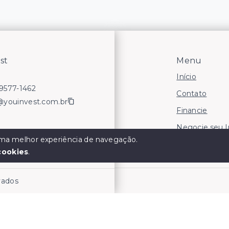
st
Menu
Início
99577-1462
Contato
@youinvest.com.br
Financie
Negocie seu 
 uma melhor experiência de navegação.
Áreas para In
cookies
.
rvados