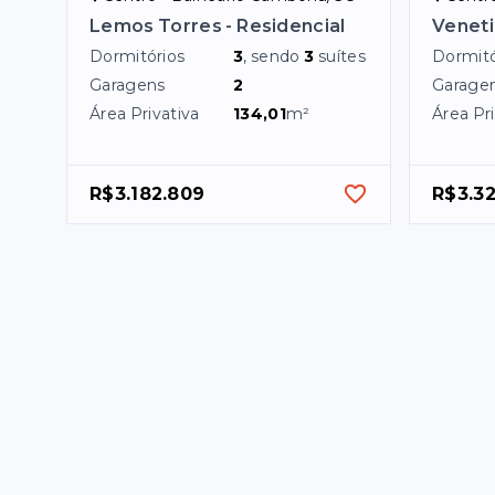
Lemos Torres - Residencial
Veneti
Dormitórios
3
, sendo
3
suítes
Dormitó
Garagens
2
Garage
Área Privativa
134,01
m²
Área Pri
R$3.182.809
R$3.32