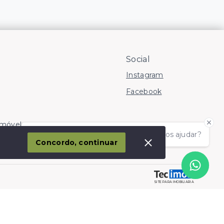
Social
Instagram
Facebook
Imóvel
Olá! somos da Linkmob, como podemos ajudar?
corporação
Concordo, continuar
SITE PARA IMOBILIARIA