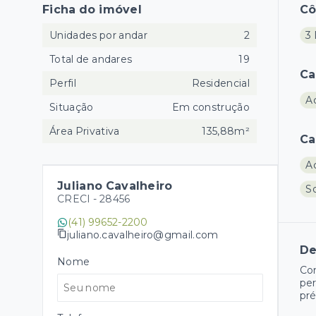
Ficha do imóvel
C
Unidades por andar
2
3 
Total de andares
19
Ca
Perfil
Residencial
A
Situação
Em construção
Área Privativa
135,88m²
Ca
A
Juliano Cavalheiro
S
CRECI -
28456
(41) 99652-2200
juliano.cavalheiro@gmail.com
De
Nome
Co
per
pré