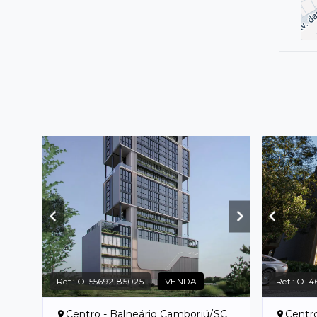
Ref.:
O-55692-85025
VENDA
Ref.:
O-4
Centro - Balneário Camboriú/SC
Centr