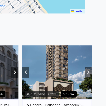
Leaflet
DA
Ref.:
O-81189-126779
VENDA
riú/SC
Centro - Balneário Camboriú/SC