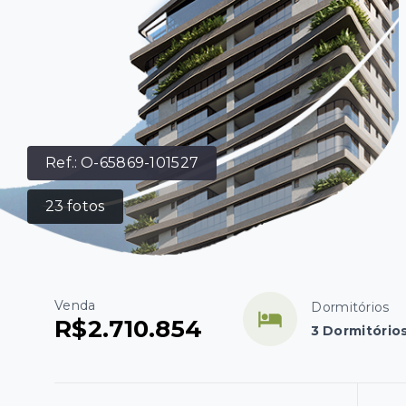
Ref.:
O-65869-101527
23
fotos
Venda
Dormitórios
R$2.710.854
3 Dormitórios