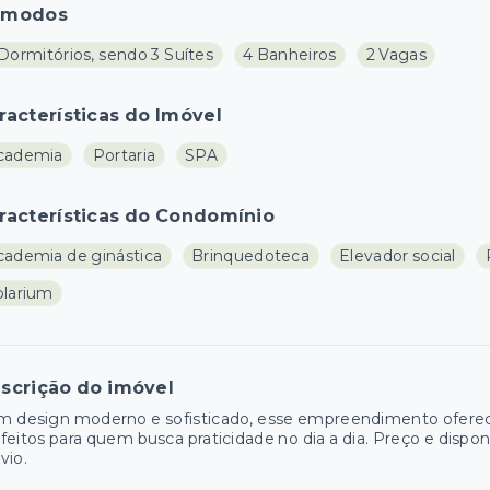
ômodos
Dormitórios, sendo 3 Suítes
4 Banheiros
2 Vagas
racterísticas do Imóvel
cademia
Portaria
SPA
racterísticas do Condomínio
cademia de ginástica
Brinquedoteca
Elevador social
olarium
scrição do imóvel
m design moderno e sofisticado, esse empreendimento ofere
feitos para quem busca praticidade no dia a dia. Preço e dispon
vio.