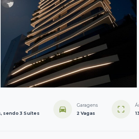
Garagens
Á
, sendo 3 Suítes
2 Vagas
1