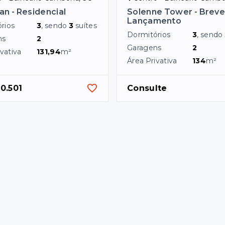
an - Residencial
Solenne Tower - Brev
Lançamento
rios
3
, sendo
3
suítes
Dormitórios
3
, sendo
ns
2
Garagens
2
vativa
131,94
m²
Área Privativa
134
m²
0.501
Consulte