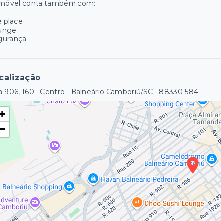
imóvel conta também com:
r
e place
unge
gurança
calização
 906, 160 - Centro - Balneário Camboriú/SC
- 88330-584
+
−