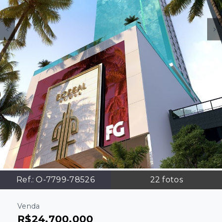
Ref.:
O-7799-78526
22
fotos
Venda
R$24.700.000