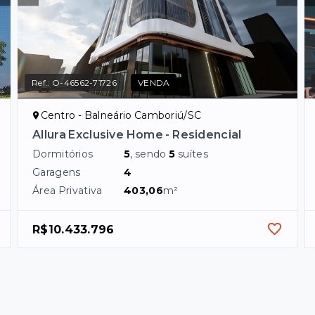
Ref.:
O-46562-71726
VENDA
Centro - Balneário Camboriú/SC
Allura Exclusive Home - Residencial
Dormitórios
5
, sendo
5
suítes
Garagens
4
Área Privativa
403,06
m²
R$10.433.796