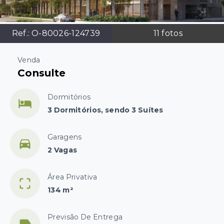
Ref.:
O-80026-124739
11
fotos
Venda
Consulte
Dormitórios
3 Dormitórios, sendo 3 Suítes
Garagens
2 Vagas
Área Privativa
134 m²
Previsão De Entrega