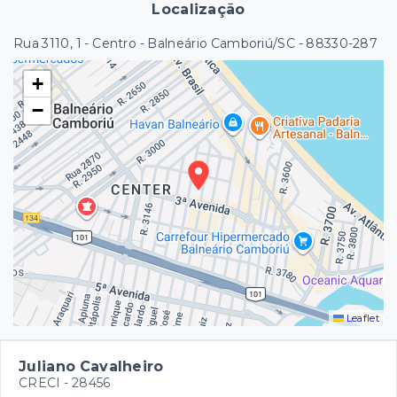
Localização
Rua 3110, 1 - Centro - Balneário Camboriú/SC
- 88330-287
+
−
Leaflet
Juliano Cavalheiro
CRECI -
28456