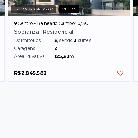
Ref.:
O-74061-114907
VENDA
Centro - Balneário Camboriú/SC
Speranza - Residencial
Dormitórios
3
, sendo
3
suítes
Garagens
2
Área Privativa
125,30
m²
R$2.845.582