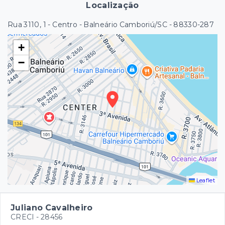
Localização
Rua 3110, 1 - Centro - Balneário Camboriú/SC
- 88330-287
+
−
Leaflet
Juliano Cavalheiro
CRECI -
28456