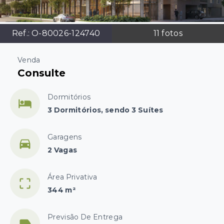
Ref.:
O-80026-124740
11
fotos
Venda
Consulte
Dormitórios
3 Dormitórios, sendo 3 Suítes
Garagens
2 Vagas
Área Privativa
344 m²
Previsão De Entrega