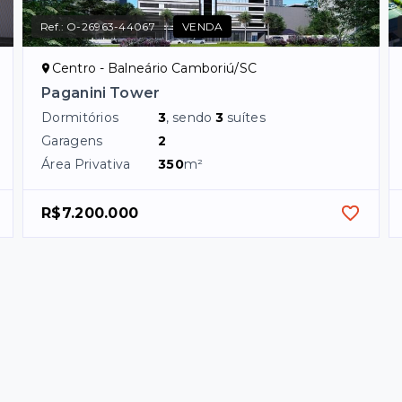
Ref.:
O-26963-44067
VENDA
Centro - Balneário Camboriú/SC
Paganini Tower
Dormitórios
3
, sendo
3
suítes
Garagens
2
Área Privativa
350
m²
R$7.200.000