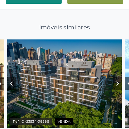
Imóveis similares
Ref.:
O-23534-38985
VENDA