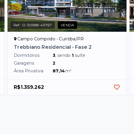
Ref.:
O-30588-49767
VENDA
Campo Comprido - Curitiba/PR
Trebbiano Residencial - Fase 2
Dormitórios
3
, sendo
1
suíte
Garagens
2
Área Privativa
87,14
m²
R$1.359.262