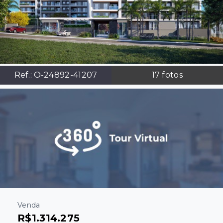
Ref.:
O-24892-41207
17
fotos
Venda
R$1.314.275