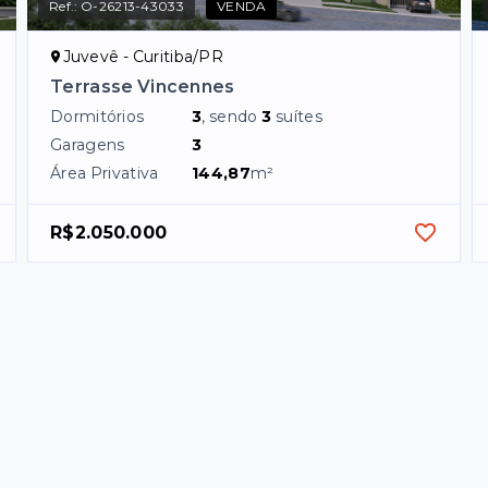
Ref.:
O-26213-43033
VENDA
Juvevê - Curitiba/PR
Terrasse Vincennes
Dormitórios
3
, sendo
3
suítes
Garagens
3
Área Privativa
144,87
m²
R$2.050.000