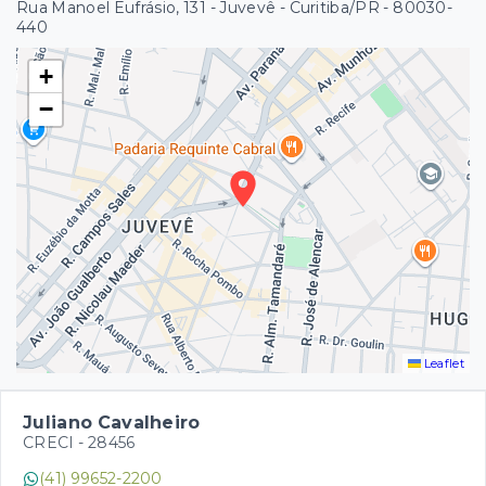
Rua Manoel Eufrásio, 131 - Juvevê - Curitiba/PR
- 80030-
440
+
−
Leaflet
Juliano Cavalheiro
CRECI -
28456
(41) 99652-2200