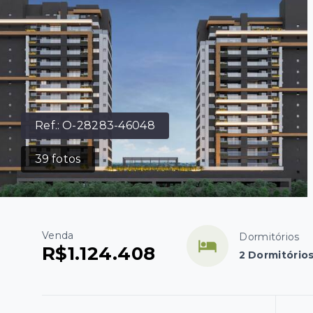
Ref.:
O-28283-46048
39
fotos
Venda
Dormitórios
R$1.124.408
2 Dormitórios