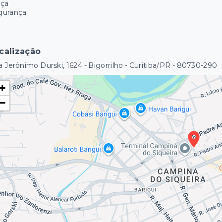
aça
gurança
calização
 Jerônimo Durski, 1624 - Bigorrilho - Curitiba/PR
- 80730-290
+
−