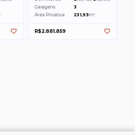
Garagens
3
²
Área Privativa
231,93
m²
R$2.881.859