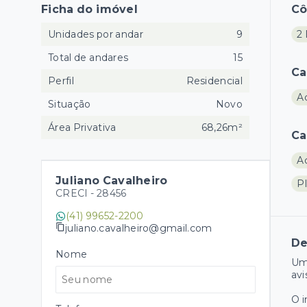
Ficha do imóvel
C
Unidades por andar
9
2 
Total de andares
15
Ca
Perfil
Residencial
A
Situação
Novo
Área Privativa
68,26m²
Ca
A
Juliano Cavalheiro
P
CRECI -
28456
(41) 99652-2200
juliano.cavalheiro@gmail.com
De
Nome
Um 
avi
O 