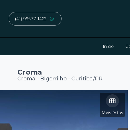
(41) 99577-1462
Início
C
Croma
Croma -
Bigorrilho - Curitiba/PR
Mais fotos