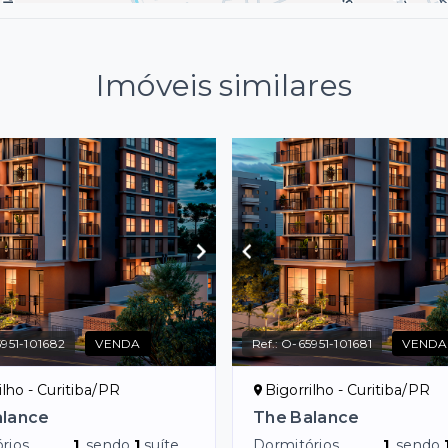
Imóveis similares
951-101682
VENDA
Ref.:
O-65951-101681
VENDA
ilho - Curitiba/PR
Bigorrilho - Curitiba/PR
alance
The Balance
rios
1
, sendo
1
suíte
Dormitórios
1
, sendo