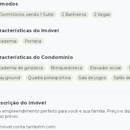
ômodos
Dormitórios, sendo 1 Suíte
2 Banheiros
2 Vagas
racterísticas do Imóvel
cademia
Portaria
racterísticas do Condomínio
cademia de ginástica
Brinquedoteca
Elevador social
layground
Quadra poliesportiva
Sala de jogos
Salão d
scrição do imóvel
empreendimento perfeito para você e sua família. Preço e disp
so prévio.
imóvel conta também com: