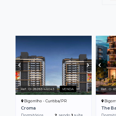
Ref.:
O-28283-46043
VENDA
Ref.:
O-65
Bigorrilho - Curitiba/PR
Bigorr
Croma
The B
Dormitórios
2
, sendo
1
suíte
Dormitó