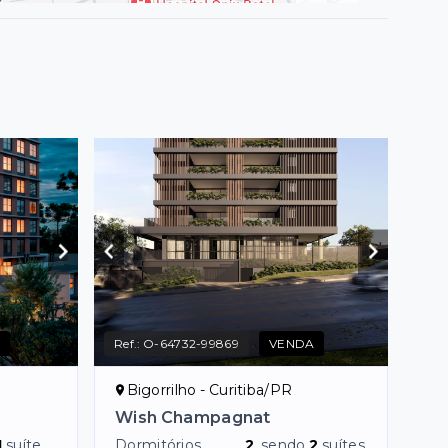
Ref.:
O-64732-99869
VENDA
Bigorrilho - Curitiba/PR
Wish Champagnat
1
suíte
Dormitórios
2
, sendo
2
suítes