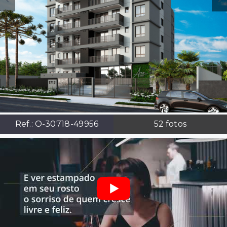
Ref.:
O-30718-49956
52
fotos