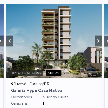
Ref.:
O-54768-83564
VENDA
Juvevê - Curitiba/PR
Galeria Hype Casa Nativa
Dormitórios
3
, sendo
1
suíte
Garagens
1