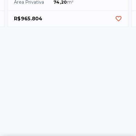
Área Privativa
74,20
m²
R$965.804