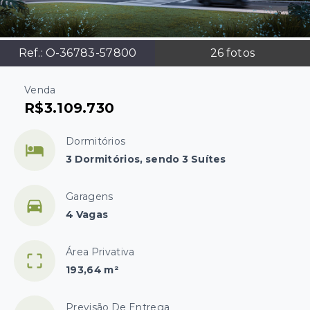
Ref.:
O-36783-57800
26
fotos
Venda
R$3.109.730
Dormitórios
3 Dormitórios, sendo 3 Suítes
Garagens
4 Vagas
Área Privativa
193,64 m²
Previsão De Entrega