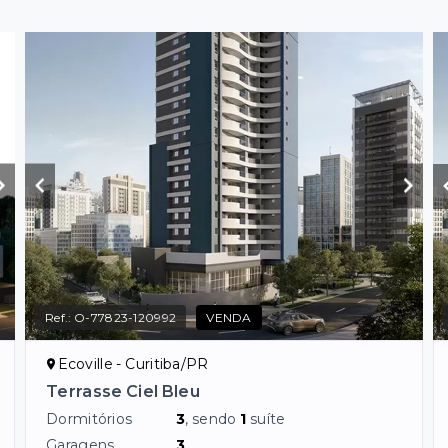
Ref.:
O-77823-120992
VENDA
Ecoville - Curitiba/PR
Terrasse Ciel Bleu
Dormitórios
3
, sendo
1
suíte
Garagens
3