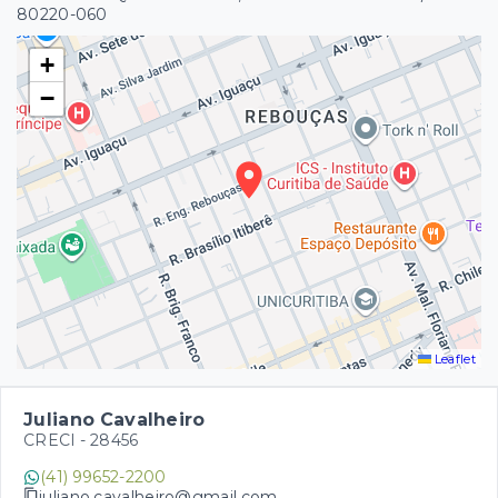
80220-060
+
−
Leaflet
Juliano Cavalheiro
CRECI -
28456
(41) 99652-2200
juliano.cavalheiro@gmail.com