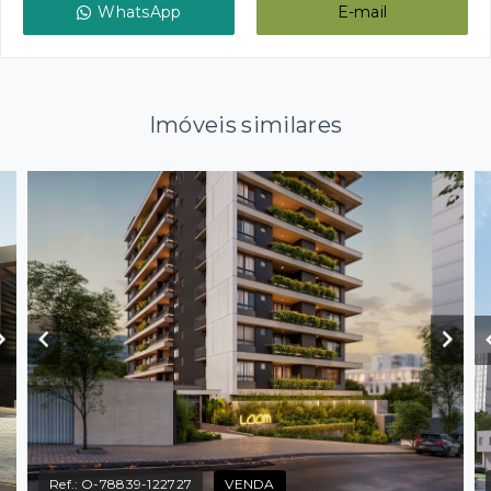
WhatsApp
E-mail
Imóveis similares
Ref.:
O-78839-122727
VENDA