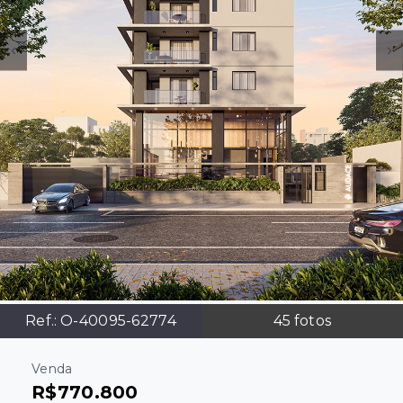
Ref.:
O-40095-62774
45
fotos
Venda
R$770.800