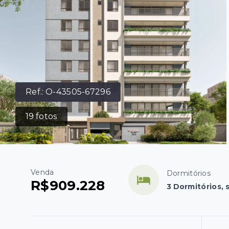
Ref.:
O-43505-67296
19
fotos
Venda
Dormitórios
R$909.228
3 Dormitórios, 