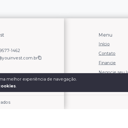
st
Menu
Início
99577-1462
Contato
@youinvest.com.br
Financie
Negocie seu 
 uma melhor experiência de navegação.
Áreas para In
cookies
.
rvados