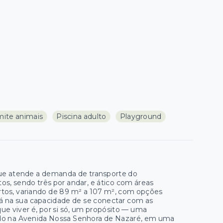
ite animais
Piscina adulto
Playground
que atende a demanda de transporte do
, sendo três por andar, e ático com áreas
rtos, variando de 89 m² a 107 m², com opções
 na sua capacidade de se conectar com as
que viver é, por si só, um propósito — uma
zado na Avenida Nossa Senhora de Nazaré, em uma