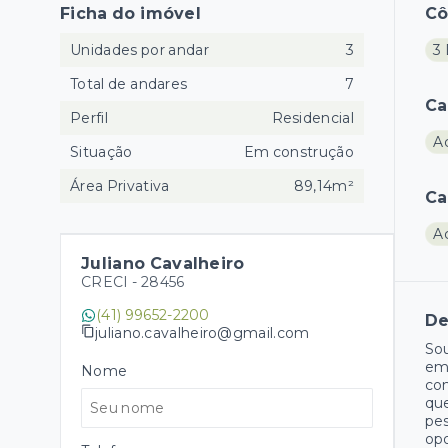
Ficha do imóvel
C
Unidades por andar
3
3 
Total de andares
7
Ca
Perfil
Residencial
A
Situação
Em construção
Área Privativa
89,14m²
Ca
A
Juliano Cavalheiro
CRECI -
28456
(41) 99652-2200
De
juliano.cavalheiro@gmail.com
Sou
emp
Nome
com
que
pes
opo