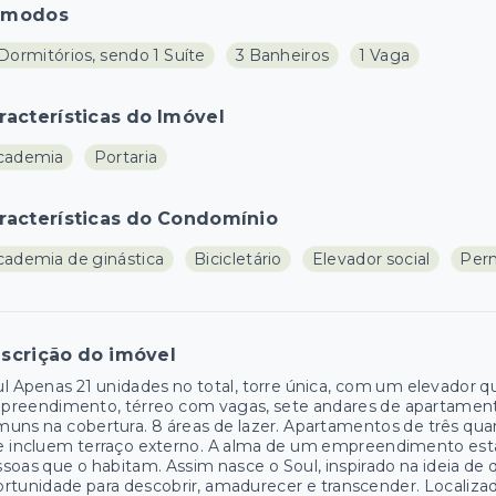
ômodos
Dormitórios, sendo 1 Suíte
3 Banheiros
1 Vaga
racterísticas do Imóvel
cademia
Portaria
racterísticas do Condomínio
cademia de ginástica
Bicicletário
Elevador social
Perm
scrição do imóvel
l Apenas 21 unidades no total, torre única, com um elevador 
reendimento, térreo com vagas, sete andares de apartamentos
uns na cobertura. 8 áreas de lazer. Apartamentos de três qua
 incluem terraço externo. A alma de um empreendimento está
soas que o habitam. Assim nasce o Soul, inspirado na ideia de 
rtunidade para descobrir, amadurecer e transcender. Locali