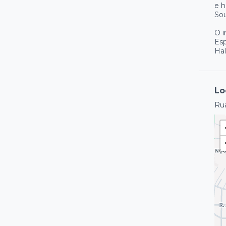
e h
Sou
O 
Es
Hal
Lo
Rua