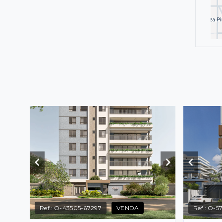
Ref.:
O-43505-67297
VENDA
Ref.:
O-5