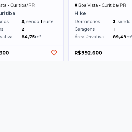
sta - Curitiba/PR
Boa Vista - Curitiba/PR
ritiba
Hike
rios
3
, sendo
1
suíte
Dormitórios
3
, sendo
ns
2
Garagens
1
vativa
84,75
m²
Área Privativa
89,49
m
.300
R$992.600