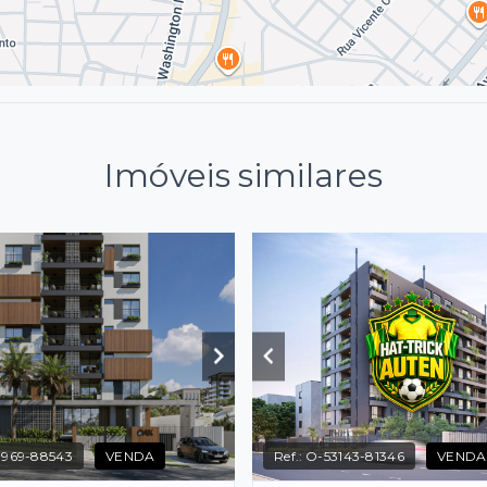
Imóveis similares
7969-88543
VENDA
Ref.:
O-53143-81346
VENDA