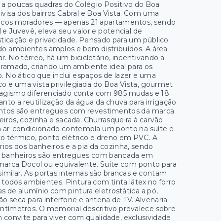
á a poucas quadras do Colégio Positivo do Boa
ivisa dos bairros Cabral e Boa Vista. Com uma
poucos moradores — apenas 21 apartamentos, sendo
 e Juvevê, eleva seu valor e potencial de
ticação e privacidade. Pensado para um público
do ambientes amplos e bem distribuídos. A área
. No térreo, há um bicicletário, incentivando a
 gramado, criando um ambiente ideal para os
 No ático que inclui espaços de lazer e uma
o e uma vista privilegiada do Boa Vista, gourmet
isagismo diferenciado conta com 985 mudas e 18
to a reutilização da água da chuva para irrigação
entos são entregues com revestimentos da marca
eiros, cozinha e sacada. Churrasqueira à carvão
a ar-condicionado contempla um ponto na suíte e
o térmico, ponto elétrico e dreno em PVC. A
rios dos banheiros e a pia da cozinha, sendo
Os banheiros são entregues com bancada em
marca Docol ou equivalente. Suíte com ponto para
similar. As portas internas são brancas e contam
todos ambientes. Pintura com tinta látex no forro
ias de alumínio com pintura eletrostática a pó,
ção seca para interfone e antena de TV. Alvenaria
tímetros. O memorial descritivo prevalece sobre
 convite para viver com qualidade, exclusividade