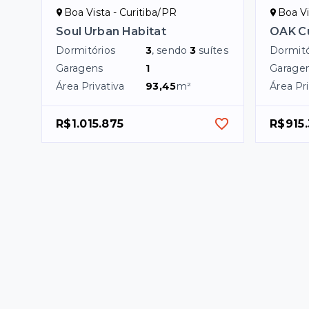
Boa Vista - Curitiba/PR
Boa Vi
Soul Urban Habitat
OAK Cu
Dormitórios
3
, sendo
3
suítes
Dormitó
Garagens
1
Garage
Área Privativa
93,45
m²
Área Pri
R$1.015.875
R$915