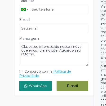
Telefone
reg
Vis
pro
trê
inv
E-mail
exi
con
mob
ani
Mensagem
pis
int
árv
co
Eli
com
out
inf
Concordo com a
Política de
im
Privacidade
gra
toa
WhatsApp
E-mail
com
e t
uti
con
as 