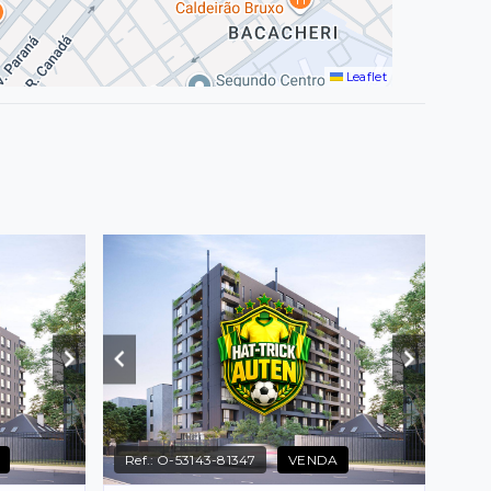
Leaflet
Ref.:
O-53143-81347
VENDA