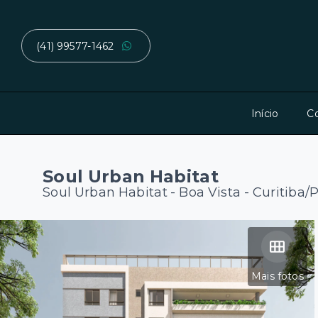
(41) 99577-1462
Início
C
Soul Urban Habitat
Soul Urban Habitat -
Boa Vista - Curitiba/
Mais fotos