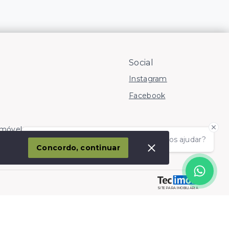
Social
Instagram
Facebook
Imóvel
Olá! somos da Linkmob, como podemos ajudar?
corporação
Concordo, continuar
SITE PARA IMOBILIARIA