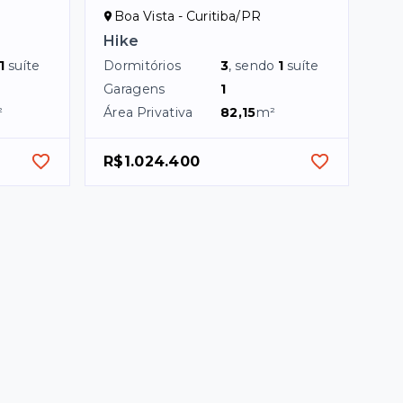
Boa Vista - Curitiba/PR
Hike
1
suíte
Dormitórios
3
, sendo
1
suíte
Garagens
1
²
Área Privativa
82,15
m²
R$1.024.400