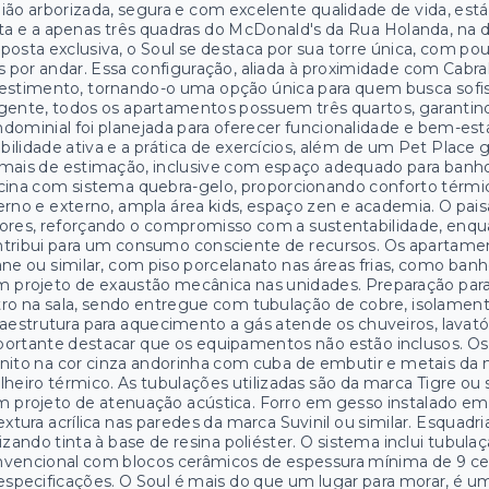
ião arborizada, segura e com excelente qualidade de vida, est
ta e a apenas três quadras do McDonald's da Rua Holanda, na d
posta exclusiva, o Soul se destaca por sua torre única, com 
s por andar. Essa configuração, aliada à proximidade com Cabral
estimento, tornando-o uma opção única para quem busca sofis
gente, todos os apartamentos possuem três quartos, garantin
dominial foi planejada para oferecer funcionalidade e bem-estar
ilidade ativa e a prática de exercícios, além de um Pet Place
mais de estimação, inclusive com espaço adequado para banho.
cina com sistema quebra-gelo, proporcionando conforto térmic
erno e externo, ampla área kids, espaço zen e academia. O pa
ores, reforçando o compromisso com a sustentabilidade, enquan
ntribui para um consumo consciente de recursos. Os apartam
ane ou similar, com piso porcelanato nas áreas frias, como banh
 projeto de exaustão mecânica nas unidades. Preparação par
ro na sala, sendo entregue com tubulação de cobre, isolament
raestrutura para aquecimento a gás atende os chuveiros, lavató
portante destacar que os equipamentos não estão inclusos. 
nito na cor cinza andorinha com cuba de embutir e metais da 
lheiro térmico. As tubulações utilizadas são da marca Tigre ou 
 projeto de atenuação acústica. Forro em gesso instalado em 
extura acrílica nas paredes da marca Suvinil ou similar. Esquadr
lizando tinta à base de resina poliéster. O sistema inclui tubula
vencional com blocos cerâmicos de espessura mínima de 9 cen
especificações. O Soul é mais do que um lugar para morar, é um