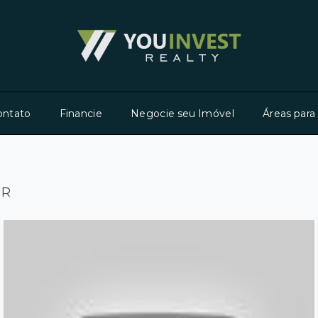
ontato
Financie
Negocie seu Imóvel
Áreas para
PR