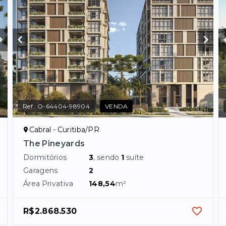
Ref.:
O-64404-98904
VENDA
Cabral - Curitiba/PR
The Pineyards
Dormitórios
3
, sendo
1
suíte
Garagens
2
Área Privativa
148,54
m²
R$2.868.530