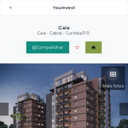
Youinvest
Gaia
Gaia -
Cabral - Curitiba/PR
Compartilhar
Mais fotos