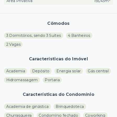
Área Privativa
155,43m²
Cômodos
3 Dormitórios, sendo 3 Suítes
4 Banheiros
2 Vagas
Características do Imóvel
Academia
Depósito
Energia solar
Gás central
Hidromassagem
Portaria
Características do Condomínio
Academia de ginástica
Brinquedoteca
Churrasqueira
Condomínio fechado
Coworking