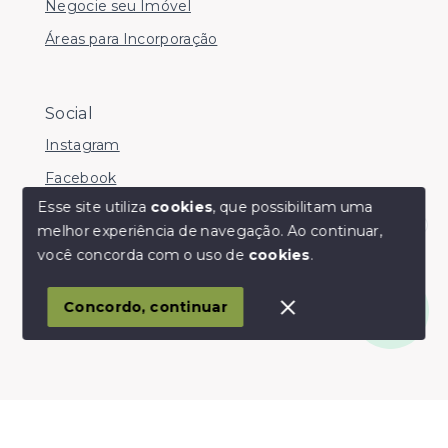
Negocie seu Imóvel
Áreas para Incorporação
Social
Instagram
Facebook
Esse site utiliza
cookies
, que possibilitam uma
melhor experiência de navegação.
Ao continuar,
Olá! somos da Linkmob, como podemos ajudar?
você concorda com o uso de
cookies
.
© Copyright 2026 - Youinvest - Todos os direitos
reservados
Concordo, continuar
SITE PARA IMOBILIARIA
Início
Histórico
Favoritos