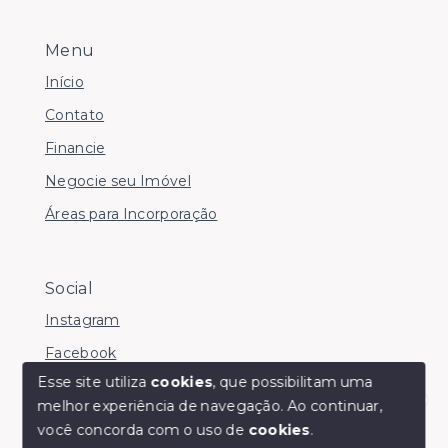
Menu
Início
Contato
Financie
Negocie seu Imóvel
Áreas para Incorporação
Social
Instagram
Facebook
Esse site utiliza
cookies
, que possibilitam uma
melhor experiência de navegação.
Ao continuar,
Olá! somos da Linkmob, como podemos ajudar?
você concorda com o uso de
cookies
.
© Copyright 2026 - Youinvest - Todos os direitos