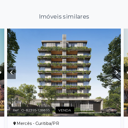
Imóveis similares
Ref.:
O-82395-128895
VENDA
Mercês - Curitiba/PR