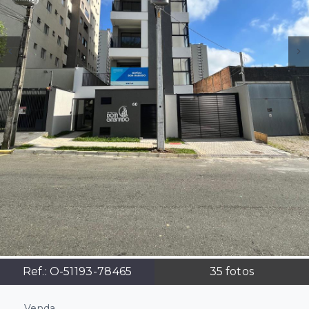
Ref.:
O-51193-78465
35
fotos
Venda