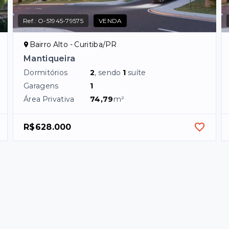
Ref.:
O-51945-79575
VENDA
Bairro Alto - Curitiba/PR
Mantiqueira
Dormitórios
2
, sendo
1
suíte
Garagens
1
Área Privativa
74,79
m²
R$628.000