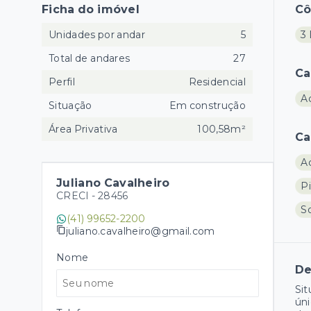
Ficha do imóvel
C
Unidades por andar
5
3 
Total de andares
27
Ca
Perfil
Residencial
A
Situação
Em construção
Área Privativa
100,58m²
Ca
A
Juliano Cavalheiro
Pi
CRECI -
28456
S
(41) 99652-2200
juliano.cavalheiro@gmail.com
Nome
De
Sit
úni