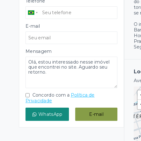
Telefone
do 
tor
se 
O 
E-mail
Ba
Hor
Pr
Se
Mensagem
Lo
Ave
Concordo com a
Política de
Privacidade
WhatsApp
E-mail