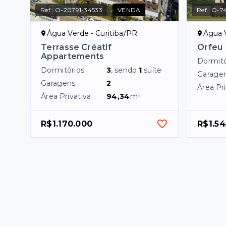
Ref.:
O-20791-34533
VENDA
Ref.:
O-74
Água Verde - Curitiba/PR
Água V
Terrasse Créatif
Orfeu
Appartements
Dormitó
Dormitórios
3
, sendo
1
suíte
Garage
Garagens
2
Área Pri
Área Privativa
94,34
m²
R$1.170.000
R$1.54