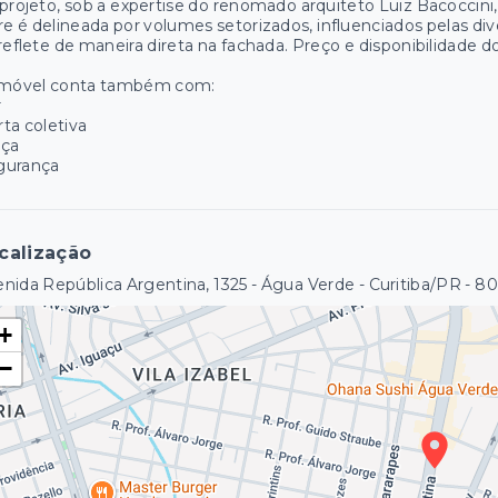
projeto, sob a expertise do renomado arquiteto Luiz Bacoccini, 
re é delineada por volumes setorizados, influenciados pelas d
reflete de maneira direta na fachada. Preço e disponibilidade do
imóvel conta também com:
r
ta coletiva
aça
gurança
calização
nida República Argentina, 1325 - Água Verde - Curitiba/PR
- 8
+
−