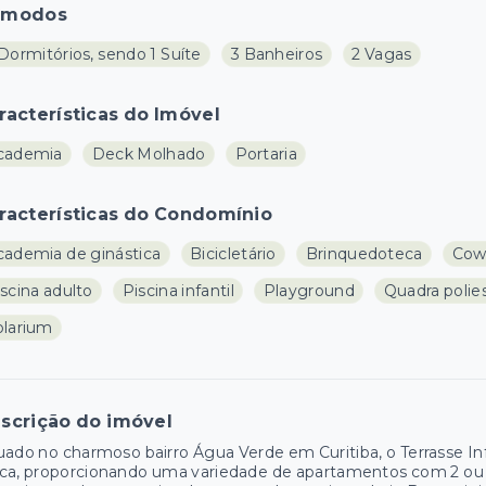
ômodos
Dormitórios, sendo 1 Suíte
3 Banheiros
2 Vagas
racterísticas do Imóvel
cademia
Deck Molhado
Portaria
racterísticas do Condomínio
cademia de ginástica
Bicicletário
Brinquedoteca
Cow
scina adulto
Piscina infantil
Playground
Quadra polie
olarium
scrição do imóvel
uado no charmoso bairro Água Verde em Curitiba, o Terrasse I
ca, proporcionando uma variedade de apartamentos com 2 ou 