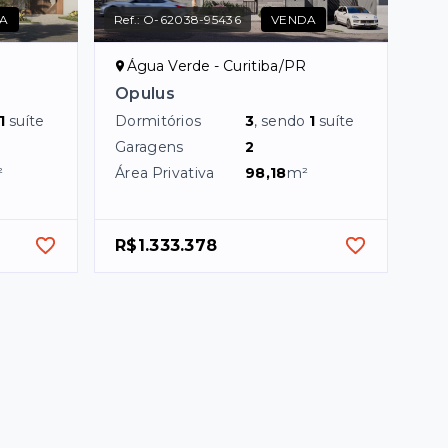
A
Ref.:
O-62038-95436
VENDA
Água Verde - Curitiba/PR
Opulus
1
suíte
Dormitórios
3
, sendo
1
suíte
Garagens
2
²
Área Privativa
98,18
m²
R$1.333.378