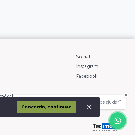
Social
Instagram
Facebook
Imóvel
Olá! somos da Linkmob, como podemos ajudar?
corporação
Concordo, continuar
SITE PARA IMOBILIARIA