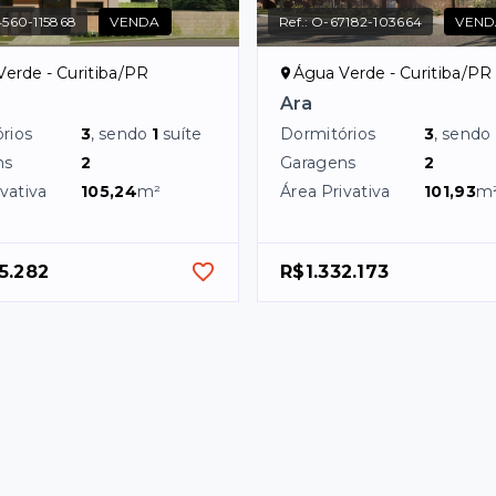
560-115868
VENDA
Ref.:
O-67182-103664
VEND
erde - Curitiba/PR
Água Verde - Curitiba/PR
Ara
rios
3
, sendo
1
suíte
Dormitórios
3
, sendo
ns
2
Garagens
2
vativa
105,24
m²
Área Privativa
101,93
m
5.282
R$1.332.173