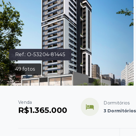
Ref.:
O-53204-81445
49
fotos
Venda
Dormitórios
R$1.365.000
3 Dormitórios