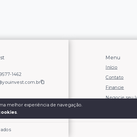
st
Menu
Início
99577-1462
Contato
@youinvest.com.br
Financie
Negocie seu 
 uma melhor experiência de navegação.
Áreas para In
cookies
.
rvados