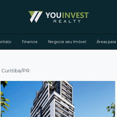
ontato
Financie
Negocie seu Imóvel
Áreas para
 Curitiba/PR