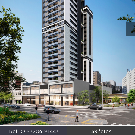
Ref.:
O-53204-81447
49
fotos