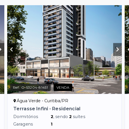
Ref.:
O-53204-81451
VENDA
Água Verde - Curitiba/PR
Terrasse Infini - Residencial
Dormitórios
2
, sendo
2
suítes
Garagens
1