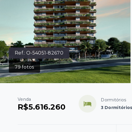
Ref.:
O-54051-82670
79
fotos
Venda
Dormitórios
R$5.616.260
3 Dormitórios