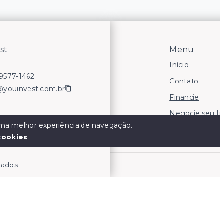
st
Menu
Início
99577-1462
Contato
@youinvest.com.br
Financie
Negocie seu 
 uma melhor experiência de navegação.
Áreas para In
cookies
.
rvados