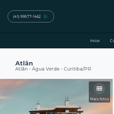
(41) 99577-1462
Início
C
Atlân
Atlân -
Água Verde - Curitiba/PR
Mais fotos