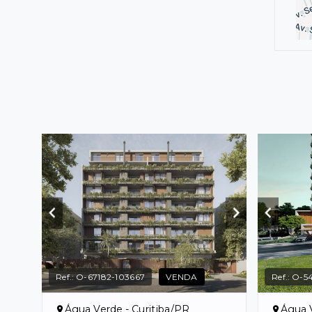
Ref.:
O-67182-103667
VENDA
Ref.:
O-54
Água Verde - Curitiba/PR
Água V