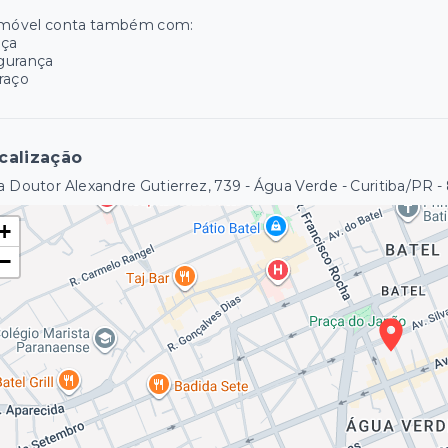
imóvel conta também com:
aça
gurança
raço
calização
 Doutor Alexandre Gutierrez, 739 - Água Verde - Curitiba/PR
-
+
−