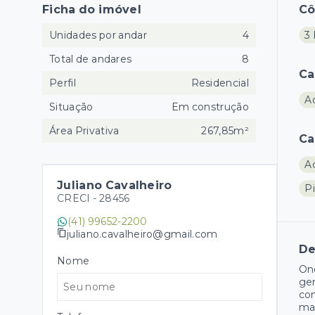
Ficha do imóvel
C
Unidades por andar
4
3 
Total de andares
8
Ca
Perfil
Residencial
A
Situação
Em construção
Área Privativa
267,85m²
Ca
A
Juliano Cavalheiro
Pi
CRECI -
28456
(41) 99652-2200
juliano.cavalheiro@gmail.com
De
Nome
Ond
ger
co
mai