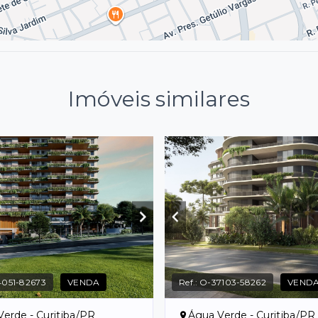
Imóveis similares
051-82673
VENDA
Ref.:
O-37103-58262
VEND
erde - Curitiba/PR
Água Verde - Curitiba/PR