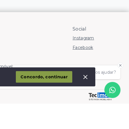
Social
Instagram
Facebook
Imóvel
Olá! somos da Linkmob, como podemos ajudar?
corporação
Concordo, continuar
SITE PARA IMOBILIARIA