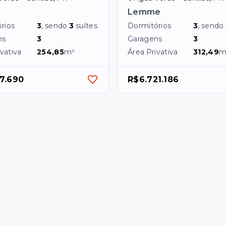
Lemme
rios
3
, sendo
3
suítes
Dormitórios
3
, sendo
ns
3
Garagens
3
vativa
254,85
m²
Área Privativa
312,49
m
7.690
R$6.721.186