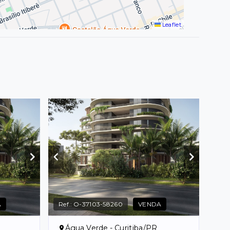
Leaflet
A
Ref.:
O-37103-58260
VENDA
Água Verde - Curitiba/PR