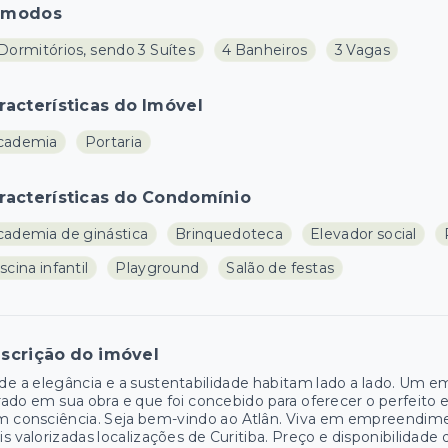
ômodos
Dormitórios, sendo 3 Suítes
4 Banheiros
3 Vagas
racterísticas do Imóvel
cademia
Portaria
racterísticas do Condomínio
cademia de ginástica
Brinquedoteca
Elevador social
scina infantil
Playground
Salão de festas
scrição do imóvel
e a elegância e a sustentabilidade habitam lado a lado. Um 
ado em sua obra e que foi concebido para oferecer o perfeito e
m consciência. Seja bem-vindo ao Atlân. Viva em empreendim
s valorizadas localizações de Curitiba. Preço e disponibilidade 