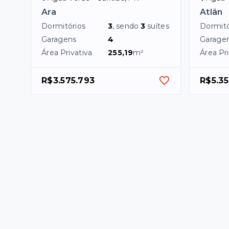
Ara
Atlân
Dormitórios
3
, sendo
3
suítes
Dormitó
Garagens
4
Garage
Área Privativa
255,19
m²
Área Pri
R$3.575.793
R$5.35