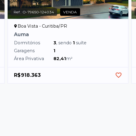
Ref.:
O-79650-124034
VENDA
Boa Vista - Curitiba/PR
Auma
Dormitórios
3
, sendo
1
suíte
Garagens
1
Área Privativa
82,41
m²
R$918.363