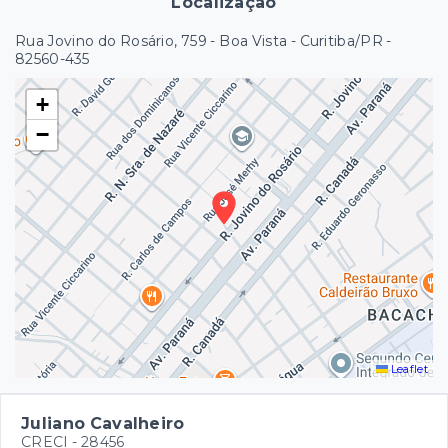
Localização
Rua Jovino do Rosário, 759 - Boa Vista - Curitiba/PR
-
82560-435
+
−
Leaflet
Juliano Cavalheiro
CRECI -
28456