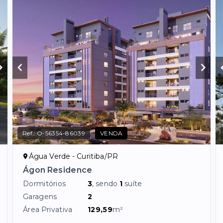
Ref.:
O-56354-86039
VENDA
Água Verde - Curitiba/PR
Ágon Residence
Dormitórios
3
, sendo
1
suíte
Garagens
2
Área Privativa
129,59
m²