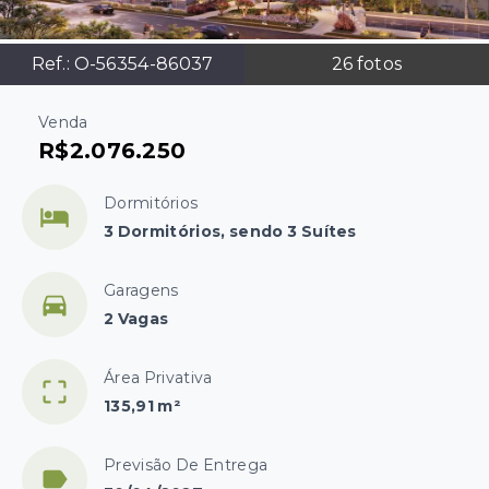
Ref.:
O-56354-86037
26
fotos
Venda
R$2.076.250
Dormitórios
3 Dormitórios, sendo 3 Suítes
Garagens
2 Vagas
Área Privativa
135,91 m²
Previsão De Entrega