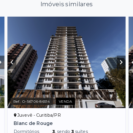
Imóveis similares
Ref.:
O-56706-86514
VENDA
Juvevê - Curitiba/PR
Blanc de Rouge
Dormitórios
3
, sendo
3
suítes