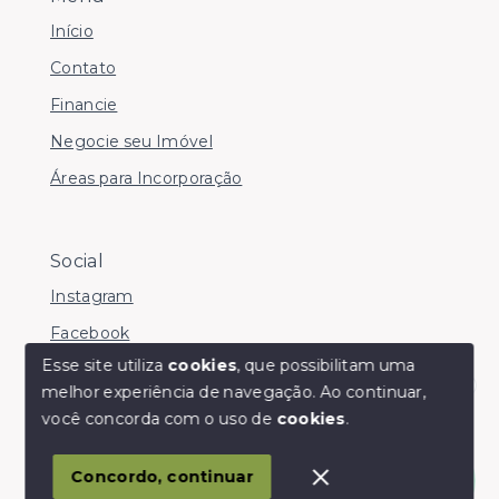
Início
Contato
Financie
Negocie seu Imóvel
Áreas para Incorporação
Social
Instagram
Facebook
Esse site utiliza
cookies
, que possibilitam uma
melhor experiência de navegação.
Ao continuar,
Olá! somos da Linkmob, como podemos ajudar?
você concorda com o uso de
cookies
.
© Copyright 2026 - Youinvest - Todos os direitos
reservados
Concordo, continuar
SITE PARA IMOBILIARIA