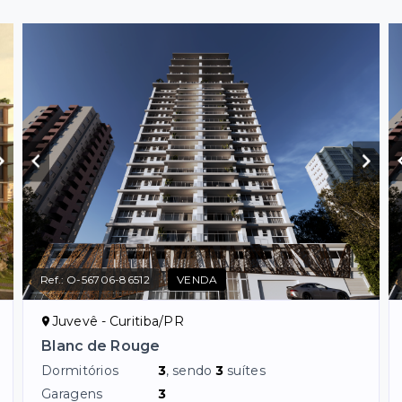
Ref.:
O-56706-86512
VENDA
Juvevê - Curitiba/PR
Blanc de Rouge
Dormitórios
3
, sendo
3
suítes
Garagens
3