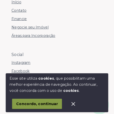
Início
Contato
Financie
Negocie seu Imóvel
Áreas para Incorporação
Social
Instagram
Facebook
Esse site utiliza
cookies
, que possibilitam uma
melhor experiência de navegação.
Ao continuar,
Olá! somos da Linkmob, como podemos ajudar?
você concorda com o uso de
cookies
.
© Copyright 2026 - Youinvest - Todos os direitos
reservados
Concordo, continuar
SITE PARA IMOBILIARIA