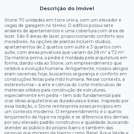
Descrição do imóvel
Stone 70 unidades em torre única, com um elevador e
vagas de garagem no térreo. O edifício possui sete
andares de apartamentos e uma cobertura com área de
lazer. São 9 áreas de lazer, proporcionando conforto aos
moradores. As opções de plantas incluem studios,
apartamentos de 2 quartos com suíte e 3 quartos com
suíte, com áreas privativas que variam de 28 m² a 72 m².
Da matéria-prima, a pedra é moldada pela arquitetura em
forma, dando vida ao Stone, um empreendimento que
celebra a evolução humana. Antigamente, nossos abrigos
eram cavernas; hoje, buscamos segurança e conforto em
construções feitas pela mão humana. Nesse contexto, a
estereotomia – a arte e ciência do corte meticuloso de
materiais sólidos para construção de estruturas,
especialmente em pedra – tem sido fundamental para
criar obras arquitetônicas duradouras e belas. Inspirado por
essa tradição, o Stone reinterpreta esses princípios em
um contexto moderno. O empreendimento é o quinto
lançamento da Hype na região e se diferencia dos demais
por seu elevado padrão construtivo e qualidade, buscando
atender ao público do próprio bairro e também das
pessoas que migram de bairros como Batel, Água Verde e