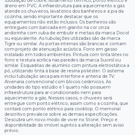
tubulação de cobre, isolamento térmico, ponto elétrico e
dreno em PVC. A infraestrutura para aquecimento a gás
atende os chuveiros, lavatórios dos banheiros e a pia da
cozinha, sendo importante destacar que os
equipamentos não estão inclusos. Os banheiros são
entregues com bancada em granito na cor cinza
andorinha com cuba de embutir e metais da marca Docol
ou equivalente. As tubulações utilizadas são da marca
Tigre ou similar. As portas internas são brancas e contam
com projeto de atenuação acústica. Forro em gesso
instalado em todos ambientes. Pintura com tinta látex no
forro e textura acrílica nas paredes da marca Suvinil ou
similar. Esquadrias de alumínio com pintura eletrostática a
pó, utilizando tinta à base de resina poliéster. O sistema
inclui tubulação seca para interfone e antena de TV.
Alvenaria convencional com blocos cerâmicos. As
unidades do tipo estúdio e 1 quarto não possuem
infraestrutura para ar-condicionado nem para
aquecimento a gás. Nesses casos, o chuveiro será
entregue com ponto elétrico, assim como a cozinha, que
contará com ponto elétrico para cooktop. O memorial
descritivo prevalece sobre as demais especificações.
Descubra um novo modo de viver no Stone. Preço e
disponibilidade do imóvel sujeitos a alteração sem aviso
prévio.