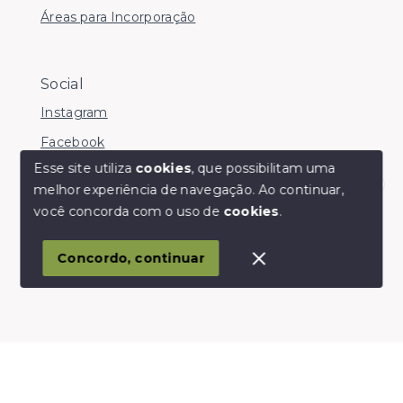
Áreas para Incorporação
Social
Instagram
Facebook
Esse site utiliza
cookies
, que possibilitam uma
melhor experiência de navegação.
Ao continuar,
Olá! somos da Linkmob, como podemos ajudar?
você concorda com o uso de
cookies
.
© Copyright 2026 - Youinvest - Todos os direitos
reservados
Concordo, continuar
SITE PARA IMOBILIARIA
Início
Histórico
Favoritos