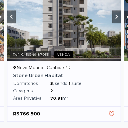
Ref.:
O-56949-87055
VENDA
Novo Mundo - Curitiba/PR
Stone Urban Habitat
Dormitórios
3
, sendo
1
suíte
Garagens
2
Área Privativa
70,91
m²
R$766.900