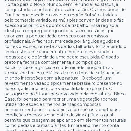
Portão para o Novo Mundo, sem renunciar ao status já
conquistados e potencial de valorização. Os moradores de
Curitiba que escolhem viver na região Sul são atraídos
pelo comércio variado, as múltiplas conveniências e o fácil
acesso aos principais pontos de trabalho. Essa região é
ideal para empregados quanto para empresários que
valorizam a pontualidade em seus compromissos
profissionais. A fachada, marcada por ângulos agudos e
cortes precisos, remete às pedras talhadas, fortalecendo o
apelo estético e conceitual do projeto e evocando a
robustez e elegância de uma pedra esculpida. O ripado
preto na fachada complementa a composição,
adicionando elegância e modernidade, enquanto as
lâminas de brises metálicas trazem tons de sofisticação,
criando interações com a luz natural. O cobogó, um
revestimento vazado tipicamente brasileiro presente no
acesso, adiciona beleza e versatilidade ao projeto. O
paisagismo do Stone, desenvolvido pela consultoria Bloco
Base, foi pensado para recriar uma vegetação rochosa,
utilizando espécies menos densas compostas
principalmente por trepadeiras e bromélias, adaptadas a
condições rochosas e ao estilo de vida epífita, o qual
permite que cresçam se apoiando em elementos naturais
como pedras e outras plantas. Empreendimento conta
com lavanderia, academia e no ático, área de lazer