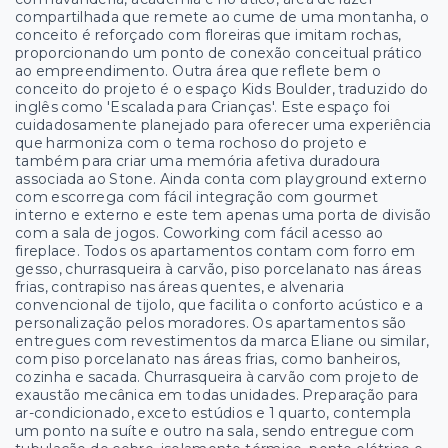
compartilhada que remete ao cume de uma montanha, o
conceito é reforçado com floreiras que imitam rochas,
proporcionando um ponto de conexão conceitual prático
ao empreendimento. Outra área que reflete bem o
conceito do projeto é o espaço Kids Boulder, traduzido do
inglês como 'Escalada para Crianças'. Este espaço foi
cuidadosamente planejado para oferecer uma experiência
que harmoniza com o tema rochoso do projeto e
também para criar uma memória afetiva duradoura
associada ao Stone. Ainda conta com playground externo
com escorrega com fácil integração com gourmet
interno e externo e este tem apenas uma porta de divisão
com a sala de jogos. Coworking com fácil acesso ao
fireplace. Todos os apartamentos contam com forro em
gesso, churrasqueira à carvão, piso porcelanato nas áreas
frias, contrapiso nas áreas quentes, e alvenaria
convencional de tijolo, que facilita o conforto acústico e a
personalização pelos moradores. Os apartamentos são
entregues com revestimentos da marca Eliane ou similar,
com piso porcelanato nas áreas frias, como banheiros,
cozinha e sacada. Churrasqueira à carvão com projeto de
exaustão mecânica em todas unidades. Preparação para
ar-condicionado, exceto estúdios e 1 quarto, contempla
um ponto na suíte e outro na sala, sendo entregue com