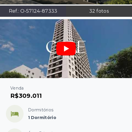
Ref.:
O-57124-87333
32
fotos
Venda
R$309.011
Dormitórios
1 Dormitório