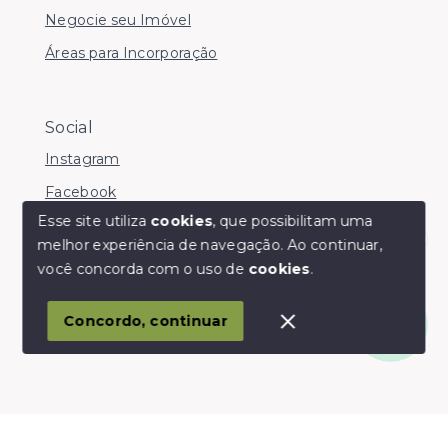
Negocie seu Imóvel
Áreas para Incorporação
Social
Instagram
Facebook
Esse site utiliza
cookies
, que possibilitam uma
melhor experiência de navegação.
Ao continuar,
Olá! somos da Linkmob, como podemos ajudar?
você concorda com o uso de
cookies
.
© Copyright 2026 - Youinvest - Todos os direitos
reservados
Concordo, continuar
SITE PARA IMOBILIARIA
Início
Histórico
Favoritos