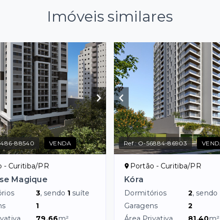
Imóveis similares
7486-88540
VENDA
Ref.:
O-56884-86903
VEND
 - Curitiba/PR
Portão - Curitiba/PR
sse Magique
Kóra
rios
3
, sendo
1
suíte
Dormitórios
2
, sendo
ns
1
Garagens
2
vativa
79,66
m²
Área Privativa
81,40
m²