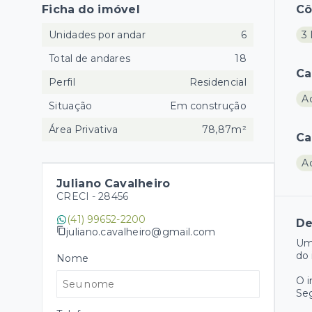
Ficha do imóvel
C
Unidades por andar
6
3 
Total de andares
18
Ca
Perfil
Residencial
A
Situação
Em construção
Área Privativa
78,87m²
Ca
A
Juliano Cavalheiro
CRECI -
28456
(41) 99652-2200
De
juliano.cavalheiro@gmail.com
Um
do 
Nome
O 
Se