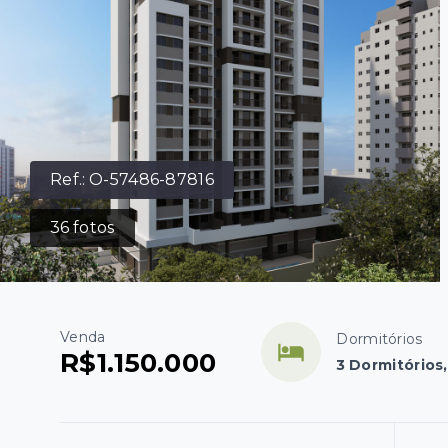
Ref.:
O-57486-87816
36
fotos
Venda
Dormitórios
R$1.150.000
3 Dormitórios,