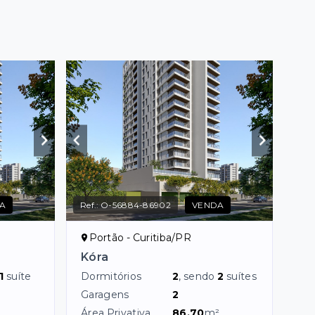
A
Ref.:
O-56884-86902
VENDA
Portão - Curitiba/PR
Kóra
1
suíte
Dormitórios
2
, sendo
2
suítes
Garagens
2
Área Privativa
86,70
m²