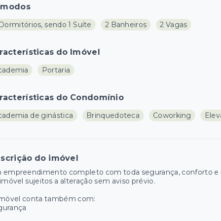
ômodos
Dormitórios, sendo 1 Suíte
2 Banheiros
2 Vagas
racterísticas do Imóvel
cademia
Portaria
racterísticas do Condomínio
cademia de ginástica
Brinquedoteca
Coworking
Elev
scrição do imóvel
 empreendimento completo com toda segurança, conforto e la
imóvel sujeitos a alteração sem aviso prévio.
imóvel conta também com:
gurança