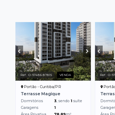
Ref.:
O-57486-87815
VENDA
Ref.:
O-5
Portão - Curitiba/PR
Portão
Terrasse Magique
Terra
Dormitórios
3
, sendo
1
suíte
Dormitó
Garagens
1
Garage
Área Privativa
78,89
m²
Área Pri