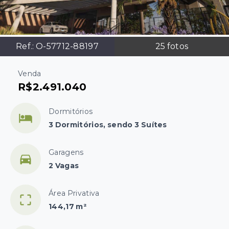
Ref.:
O-57712-88197
25
fotos
Venda
R$2.491.040
Dormitórios
3 Dormitórios, sendo 3 Suítes
Garagens
2 Vagas
Área Privativa
144,17 m²