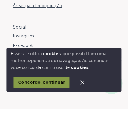
Áreas para Incorporação
Social
Instagram
Facebook
Esse site utiliza
cookies
, que possibilitam uma
melhor experiência de navegação.
Ao continuar,
Olá! somos da Linkmob, como podemos ajudar?
você concorda com o uso de
cookies
.
© Copyright 2026 - Youinvest - Todos os direitos
reservados
Concordo, continuar
SITE PARA IMOBILIARIA
Início
Histórico
Favoritos