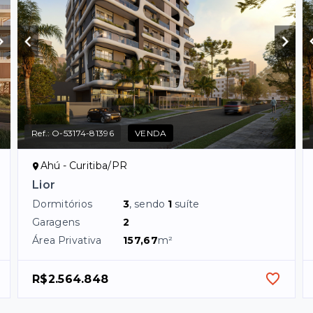
Ref.:
O-53174-81396
VENDA
Ahú - Curitiba/PR
Lior
Dormitórios
3
, sendo
1
suíte
Garagens
2
Área Privativa
157,67
m²
R$2.564.848