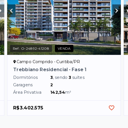
Ref.:
O-24892-41208
VENDA
Campo Comprido - Curitiba/PR
Trebbiano Residencial - Fase 1
Dormitórios
3
, sendo
3
suítes
Garagens
2
Área Privativa
142,54
m²
R$3.402.575