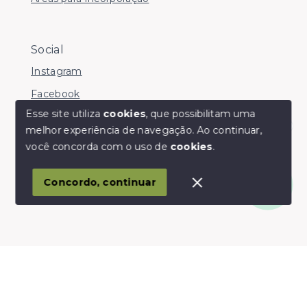
Social
Instagram
Facebook
Esse site utiliza
cookies
, que possibilitam uma
melhor experiência de navegação.
Ao continuar,
Olá! somos da Linkmob, como podemos ajudar?
você concorda com o uso de
cookies
.
© Copyright 2026 - Youinvest - Todos os direitos
reservados
Concordo, continuar
SITE PARA IMOBILIARIA
Início
Histórico
Favoritos