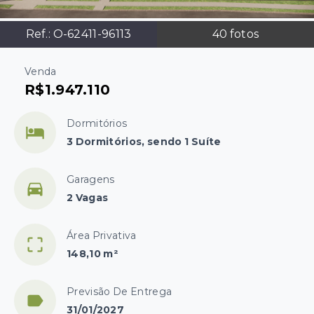
Ref.:
O-62411-96113
40
fotos
Venda
R$1.947.110
Dormitórios
3 Dormitórios, sendo 1 Suíte
Garagens
2 Vagas
Área Privativa
148,10 m²
Previsão De Entrega
31/01/2027