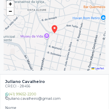
+
−
Leaflet
Juliano Cavalheiro
CRECI -
28456
(41) 99652-2200
juliano.cavalheiro@gmail.com
Nome