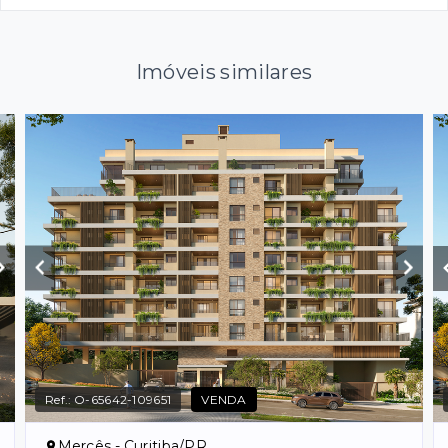
Imóveis similares
Ref.:
O-65642-109651
VENDA
Mercês - Curitiba/PR