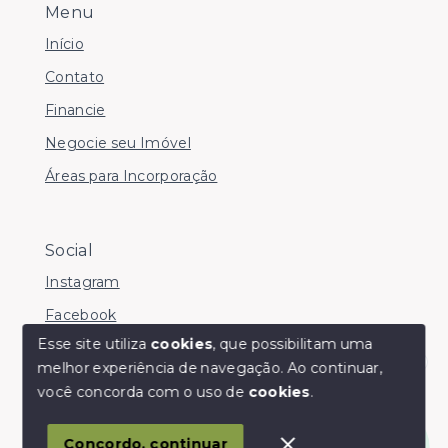
Menu
Início
Contato
Financie
Negocie seu Imóvel
Áreas para Incorporação
Social
Instagram
Facebook
Esse site utiliza
cookies
, que possibilitam uma
melhor experiência de navegação.
Ao continuar,
Olá! somos da Linkmob, como podemos ajudar?
você concorda com o uso de
cookies
.
© Copyright 2026 - Youinvest - Todos os direitos
reservados
Concordo, continuar