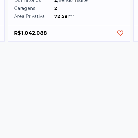
Dormitórios
2
, sendo
1
suíte
Garagens
2
Área Privativa
72,58
m²
R$1.042.088