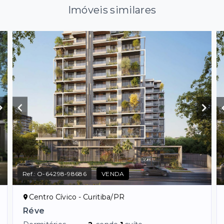
Imóveis similares
Ref.:
O-64298-98686
VENDA
Centro Cívico - Curitiba/PR
Réve