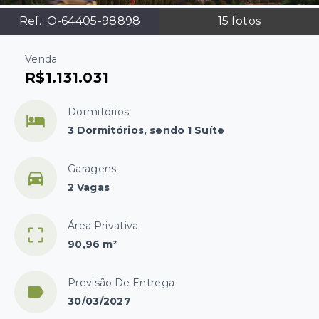
Ref.:
O-64405-98898
15
fotos
Venda
R$1.131.031
Dormitórios
3 Dormitórios, sendo 1 Suíte
Garagens
2 Vagas
Área Privativa
90,96 m²
Previsão De Entrega
30/03/2027