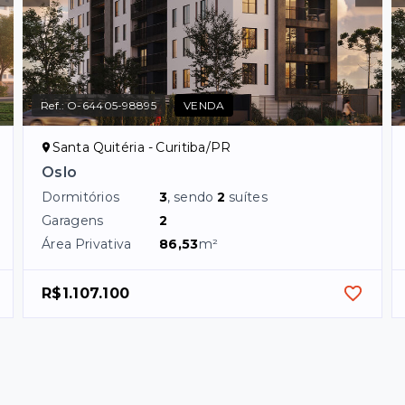
Ref.:
O-64405-98895
VENDA
Santa Quitéria - Curitiba/PR
Oslo
Dormitórios
3
, sendo
2
suítes
Garagens
2
Área Privativa
86,53
m²
R$1.107.100