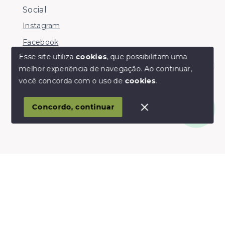
Social
Instagram
Facebook
Esse site utiliza
cookies
, que possibilitam uma
melhor experiência de navegação.
Ao continuar,
Olá! somos da Linkmob, como podemos ajudar?
você concorda com o uso de
cookies
.
© Copyright 2026 - Youinvest - Todos os direitos
reservados
Concordo, continuar
SITE PARA IMOBILIARIA
Início
Histórico
Favoritos