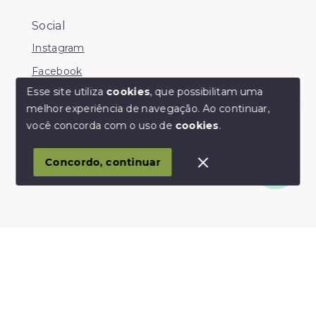
Social
Instagram
Facebook
Esse site utiliza
cookies
, que possibilitam uma
melhor experiência de navegação.
Ao continuar,
Olá! somos da Linkmob, como podemos ajudar?
você concorda com o uso de
cookies
.
© Copyright 2026 - Youinvest - Todos os direitos
reservados
Concordo, continuar
SITE PARA IMOBILIARIA
Início
Histórico
Favoritos