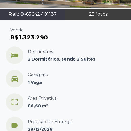
Ref.:
O-65642-101137
25
fotos
Venda
R$1.323.290
Dormitórios
2 Dormitórios, sendo 2 Suítes
Garagens
1 Vaga
Área Privativa
86,68 m²
Previsão De Entrega
28/12/2028