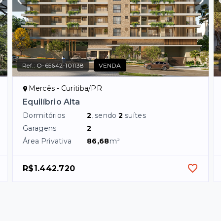
Ref.:
O-65642-101138
VENDA
Mercês - Curitiba/PR
Equilíbrio Alta
Dormitórios
2
, sendo
2
suítes
Garagens
2
Área Privativa
86,68
m²
R$1.442.720