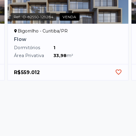
Ref.:
O-82550-129284
VENDA
Bigorrilho - Curitiba/PR
Flow
Dormitórios
1
Área Privativa
33,98
m²
R$559.012