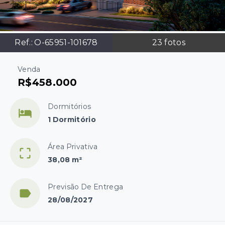
Ref.:
O-65951-101678
23
fotos
Venda
R$458.000
Dormitórios
1 Dormitório
Área Privativa
38,08 m²
Previsão De Entrega
28/08/2027