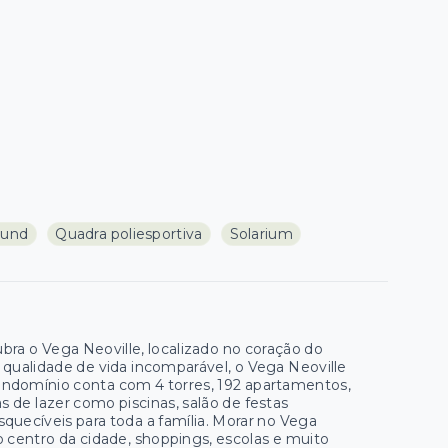
ound
Quadra poliesportiva
Solarium
ra o Vega Neoville, localizado no coração do
 qualidade de vida incomparável, o Vega Neoville
ondomínio conta com 4 torres, 192 apartamentos,
s de lazer como piscinas, salão de festas
uecíveis para toda a família. Morar no Vega
ao centro da cidade, shoppings, escolas e muito