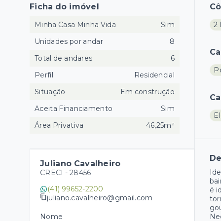
Ficha do imóvel
C
Minha Casa Minha Vida
Sim
2
Unidades por andar
8
Ca
Total de andares
6
Po
Perfil
Residencial
Situação
Em construção
Ca
Aceita Financiamento
Sim
El
Área Privativa
46,25m²
De
Juliano Cavalheiro
Ide
CRECI -
28456
bai
(41) 99652-2200
é i
juliano.cavalheiro@gmail.com
tor
gou
Nome
Neo