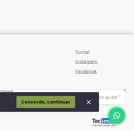
Social
Instagram
Facebook
Imóvel
Olá! somos da Linkmob, como podemos ajudar?
corporação
Concordo, continuar
SITE PARA IMOBILIARIA