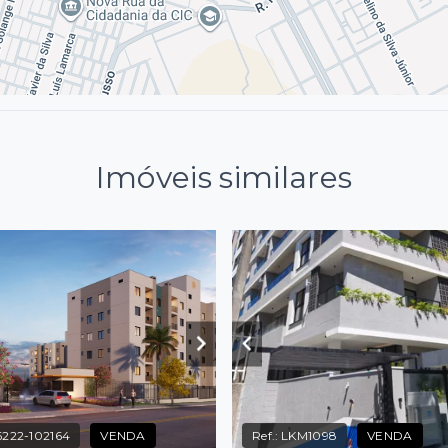
Imóveis similares
222-102164
VENDA
Ref.:
LKM1098
VENDA