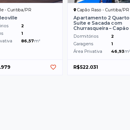
le - Curitiba/PR
Capão Raso - Curitiba/PR
eoville
Apartamento 2 Quart
Suíte e Sacada com
rios
2
Churrasqueira – Capão
ns
1
Dormitórios
2
vativa
86,57
m²
Garagens
1
Área Privativa
46,93
m
.979
R$522.031