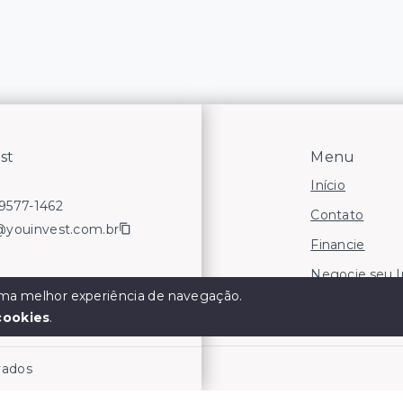
st
Menu
Início
99577-1462
Contato
@youinvest.com.br
Financie
Negocie seu 
 uma melhor experiência de navegação.
Áreas para In
cookies
.
rvados