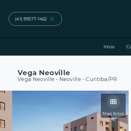
(41) 99577-1462
Início
C
Vega Neoville
Vega Neoville -
Neoville - Curitiba/PR
Mais fotos