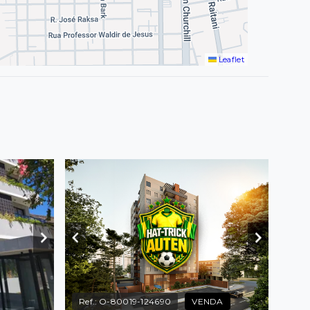
Leaflet
Ref.:
O-80019-124690
VENDA