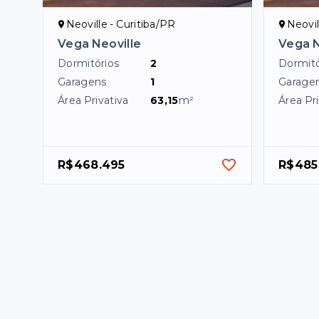
Neoville - Curitiba/PR
Neovil
Vega Neoville
Vega N
Dormitórios
2
Dormitó
Garagens
1
Garage
Área Privativa
63,15
m²
Área Pri
R$468.495
R$485