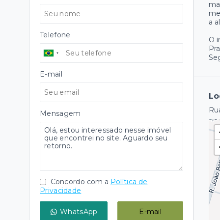
mai
mel
a a
Telefone
O 
Pr
Se
E-mail
Lo
Rua
Mensagem
Concordo com a
Política de
Privacidade
WhatsApp
E-mail