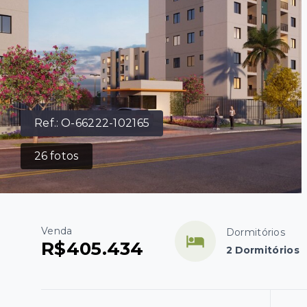
Ref.:
O-66222-102165
26
fotos
Venda
Dormitórios
R$405.434
2 Dormitórios