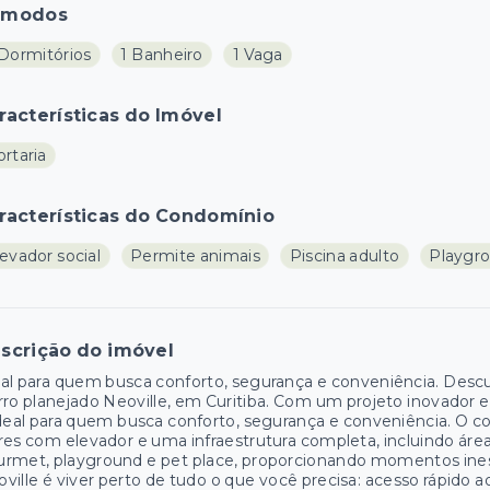
ômodos
 Dormitórios
1 Banheiro
1 Vaga
racterísticas do Imóvel
rtaria
racterísticas do Condomínio
evador social
Permite animais
Piscina adulto
Playgr
scrição do imóvel
al para quem busca conforto, segurança e conveniência. Descub
rro planejado Neoville, em Curitiba. Com um projeto inovador e
deal para quem busca conforto, segurança e conveniência. O c
res com elevador e uma infraestrutura completa, incluindo área
rmet, playground e pet place, proporcionando momentos inesq
ville é viver perto de tudo o que você precisa: acesso rápido 