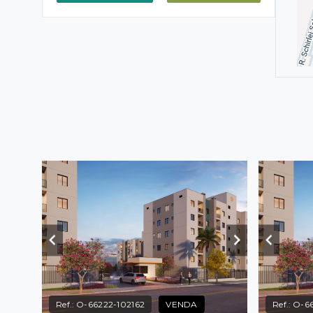
Ref.:
O-66222-102162
VENDA
Ref.:
O-66