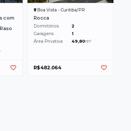
Boa Vista - Curitiba/PR
os com
Rocca
Dormitórios
2
 Raso
Garagens
1
Área Privativa
49,80
m²
²
R$482.064