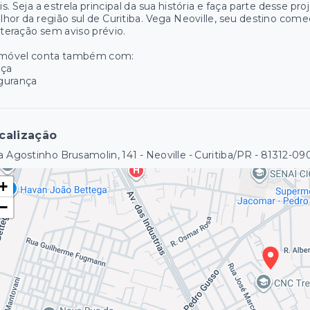
s. Seja a estrela principal da sua história e faça parte desse pro
hor da região sul de Curitiba. Vega Neoville, seu destino começ
lteração sem aviso prévio.
imóvel conta também com:
aça
gurança
calização
 Agostinho Brusamolin, 141 - Neoville - Curitiba/PR
- 81312-09
+
−