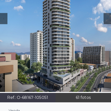
Ref.:
O-68167-105051
61
fotos
Venda