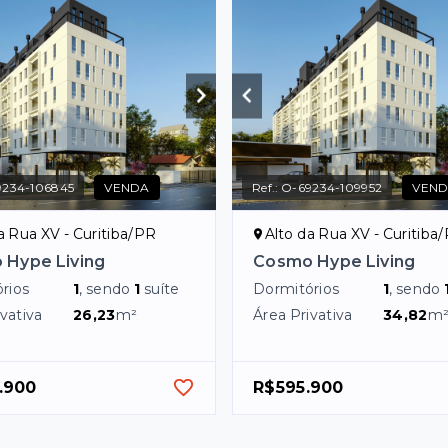
9234-106845
VENDA
Ref.:
O-69234-109952
VEN
a Rua XV - Curitiba/PR
Alto da Rua XV - Curitiba
 Hype Living
Cosmo Hype Living
rios
1
, sendo
1
suíte
Dormitórios
1
, sendo
vativa
26,23
m²
Área Privativa
34,82
m
.900
R$595.900