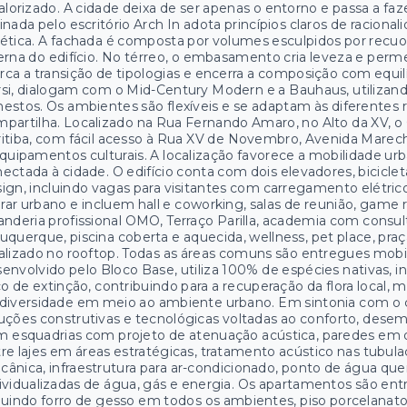
alorizado. A cidade deixa de ser apenas o entorno e passa a faze
inada pelo escritório Arch In adota princípios claros de raciona
ética. A fachada é composta por volumes esculpidos por recuos 
erna do edifício. No térreo, o embasamento cria leveza e per
ca a transição de tipologias e encerra a composição com equilí
si, dialogam com o Mid-Century Modern e a Bauhaus, utilizando
estos. Os ambientes são flexíveis e se adaptam às diferentes 
partilha. Localizado na Rua Fernando Amaro, no Alto da XV, 
itiba, com fácil acesso à Rua XV de Novembro, Avenida Marecha
quipamentos culturais. A localização favorece a mobilidade urb
ectada à cidade. O edifício conta com dois elevadores, bicicl
ign, incluindo vagas para visitantes com carregamento elétric
ar urbano e incluem hall e coworking, salas de reunião, game
anderia profissional OMO, Terraço Parilla, academia com consu
uquerque, piscina coberta e aquecida, wellness, pet place, pra
alizado no rooftop. Todas as áreas comuns são entregues mobi
envolvido pelo Bloco Base, utiliza 100% de espécies nativas, in
co de extinção, contribuindo para a recuperação da flora local, 
odiversidade em meio ao ambiente urbano. Em sintonia com 
uções construtivas e tecnológicas voltadas ao conforto, des
 esquadrias com projeto de atenuação acústica, paredes em 
re lajes em áreas estratégicas, tratamento acústico nas tubul
ânica, infraestrutura para ar-condicionado, ponto de água q
ividualizadas de água, gás e energia. Os apartamentos são e
luindo forro de gesso em todos os ambientes, piso porcelanat