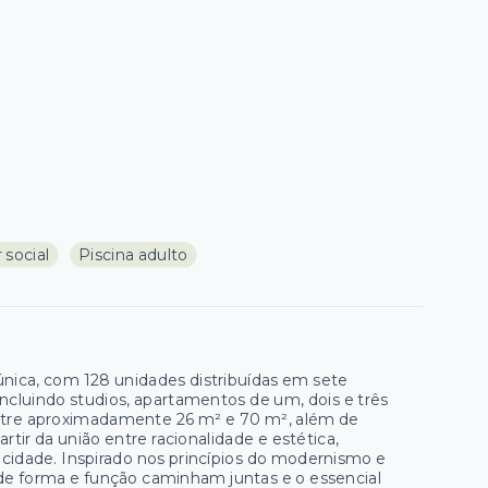
 social
Piscina adulto
ica, com 128 unidades distribuídas em sete
incluindo studios, apartamentos de um, dois e três
 entre aproximadamente 26 m² e 70 m², além de
ir da união entre racionalidade e estética,
 cidade. Inspirado nos princípios do modernismo e
de forma e função caminham juntas e o essencial