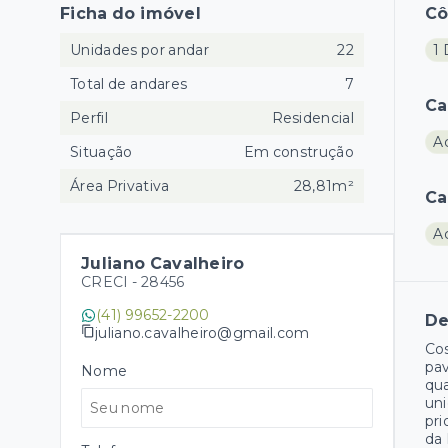
Ficha do imóvel
C
Unidades por andar
22
1
Total de andares
7
Ca
Perfil
Residencial
A
Situação
Em construção
Área Privativa
28,81m²
Ca
A
Juliano Cavalheiro
CRECI -
28456
(41) 99652-2200
De
juliano.cavalheiro@gmail.com
Cos
pav
Nome
qua
uni
pri
da 