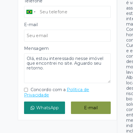
Telefone
é v
ass
est
int
mar
E-mail
Cor
hon
com
Cur
Mensagem
e e
con
des
mor
lav
Alb
loc
des
Concordo com a
Política de
ris
Privacidade
bi
sol
WhatsApp
E-mail
com
ent
mec
ind
inc