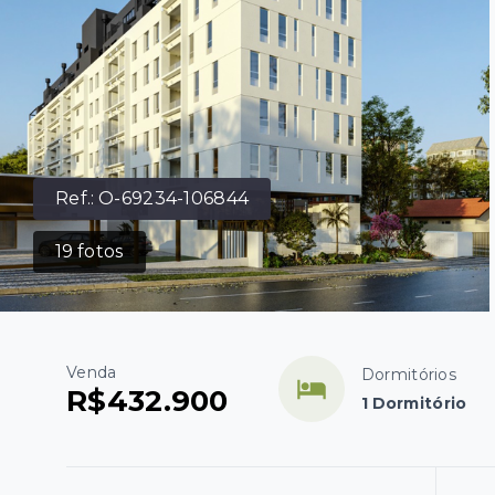
Ref.:
O-69234-106844
19
fotos
Venda
Dormitórios
R$432.900
1 Dormitório