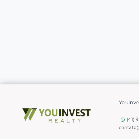
Youinve
(41) 
contato