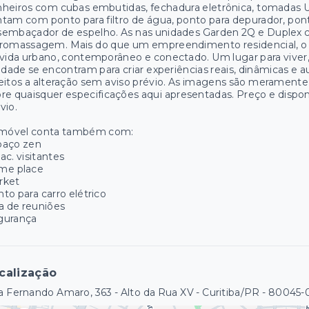
heiros com cubas embutidas, fechadura eletrônica, tomadas US
tam com ponto para filtro de água, ponto para depurador, pont
sembaçador de espelho. As nas unidades Garden 2Q e Duplex 
dromassagem. Mais do que um empreendimento residencial, o 
vida urbano, contemporâneo e conectado. Um lugar para viver, 
idade se encontram para criar experiências reais, dinâmicas e a
eitos a alteração sem aviso prévio. As imagens são meramente i
re quaisquer especificações aqui apresentadas. Preço e disponi
vio.
imóvel conta também com:
paço zen
ac. visitantes
me place
rket
to para carro elétrico
a de reuniões
gurança
calização
 Fernando Amaro, 363 - Alto da Rua XV - Curitiba/PR
- 80045-