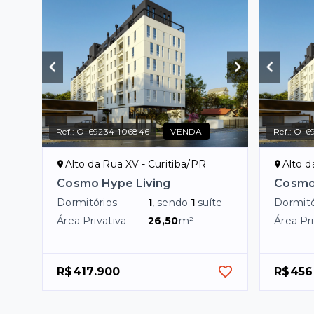
Ref.:
O-69234-106846
VENDA
Ref.:
O-6
Alto da Rua XV - Curitiba/PR
Alto d
Cosmo Hype Living
Cosmo
Dormitórios
1
, sendo
1
suíte
Dormitó
Área Privativa
26,50
m²
Área Pri
R$417.900
R$456