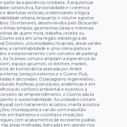
r parte da experiência cotidiana. A arquitetura
lidade construtiva, funcionalidade e coerência
e aberturas verticais, evidenciando a lógica
meabilidade urbana, enquanto o volume superior
brio. Os interiores, desenvolvidos pelo Boscardin
 linhas simples, geometrias claras e materiais
rotinas de quem mora, trabalha, recebe ou
o Cosmo está em uma região estratégica de
l Deodoro, universidades, hospitais, áreas verdes
ana, a caminhabilidade e uma rotina prática e
etário e estacionamento com conceito de parking
o. As 14 áreas comuns ampliam a experiência do
 room, espaço gourmet, co-kitchen, market,
ltoria de biomecânica assinada por André
ça interna, terraços externos e o Cosmo Pub,
liadas e decoradas. O paisagismo regenerativo,
cluindo frutíferas, polinizáveis, endêmicas e em
melhoria do conforto ambiental e incentivo à
o conceito do empreendimento, o Cosmo adota
empenho e sustentabilidade. As unidades contam
drywall com tratamento acústico, manta acústica
ações, churrasqueira a carvão com exaustão
uente em banheiros e cozinhas e medições
ntregues com acabamentos de excelente padrão,
o nas áreas molhadas, bancadas em granito nos