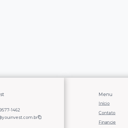
st
Menu
Início
99577-1462
Contato
@youinvest.com.br
Financie