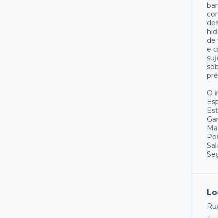
ban
con
de
hi
de 
e c
suj
sob
pré
O 
Es
Est
Ga
Ma
Pon
Sal
Se
Lo
Rua