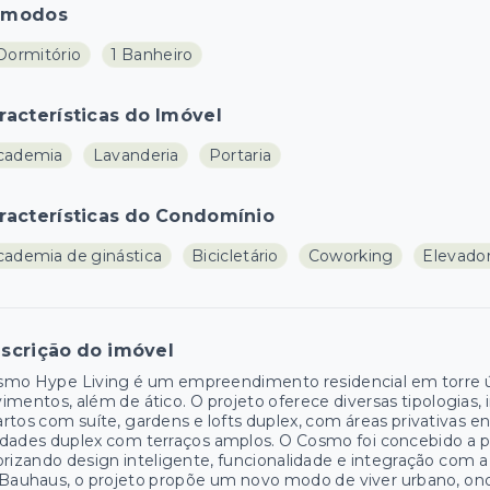
ômodos
 Dormitório
1 Banheiro
racterísticas do Imóvel
cademia
Lavanderia
Portaria
racterísticas do Condomínio
cademia de ginástica
Bicicletário
Coworking
Elevador
scrição do imóvel
mo Hype Living é um empreendimento residencial em torre ún
imentos, além de ático. O projeto oferece diversas tipologias, 
rtos com suíte, gardens e lofts duplex, com áreas privativas
dades duplex com terraços amplos. O Cosmo foi concebido a part
orizando design inteligente, funcionalidade e integração com a
Bauhaus, o projeto propõe um novo modo de viver urbano, on