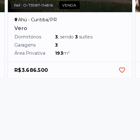
Ref.:
O-73987-114816
VENDA
Ahú - Curitiba/PR
Vero
Dormitórios
3
, sendo
3
suítes
Garagens
3
Área Privativa
193
m²
R$3.686.500