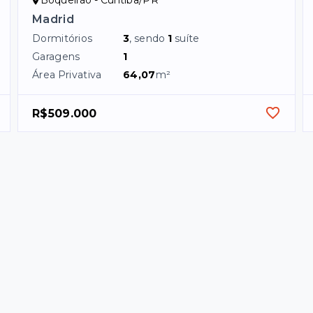
Boqueirão - Curitiba/PR
Madrid
Dormitórios
3
, sendo
1
suíte
Garagens
1
Área Privativa
64,07
m²
R$509.000