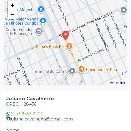
+
−
Leaflet
Juliano Cavalheiro
CRECI -
28456
(41) 99652-2200
juliano.cavalheiro@gmail.com
Nome