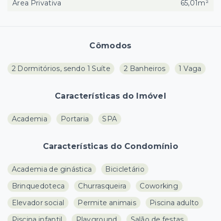
Área Privativa
65,01m²
Cômodos
2 Dormitórios, sendo 1 Suíte
2 Banheiros
1 Vaga
Características do Imóvel
Academia
Portaria
SPA
Características do Condomínio
Academia de ginástica
Bicicletário
Brinquedoteca
Churrasqueira
Coworking
Elevador social
Permite animais
Piscina adulto
Piscina infantil
Playground
Salão de festas