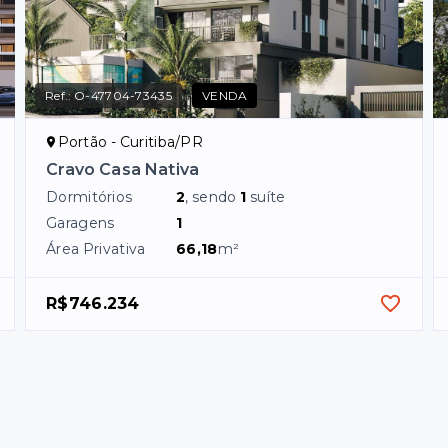
Ref.:
O-47704-73435
VENDA
Portão - Curitiba/PR
Cravo Casa Nativa
Dormitórios
2
, sendo
1
suíte
Garagens
1
Área Privativa
66,18
m²
R$746.234