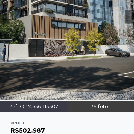
Ref.:
O-74356-115502
39
fotos
Venda
R$502.987