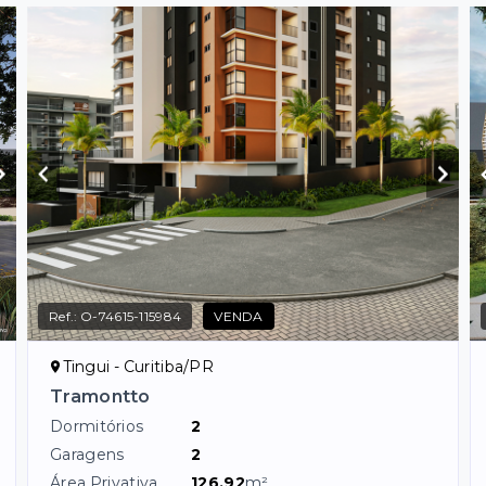
Ref.:
O-74615-115984
VENDA
Tingui - Curitiba/PR
Tramontto
Dormitórios
2
Garagens
2
Área Privativa
126,92
m²