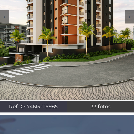
Ref.:
O-74615-115985
33
fotos