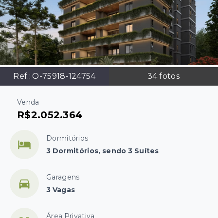
Ref.:
O-75918-124754
34
fotos
Venda
R$2.052.364
Dormitórios
3 Dormitórios, sendo 3 Suítes
Garagens
3 Vagas
Área Privativa