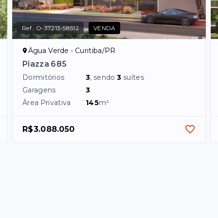
Ref.:
O-37213-58512
VENDA
Água Verde - Curitiba/PR
Piazza 685
Dormitórios
3
, sendo
3
suítes
Garagens
3
Área Privativa
145
m²
R$3.088.050