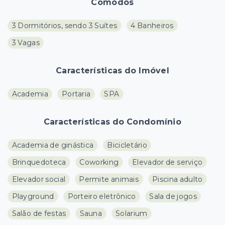
Cômodos
3 Dormitórios, sendo 3 Suítes
4 Banheiros
3 Vagas
Características do Imóvel
Academia
Portaria
SPA
Características do Condomínio
Academia de ginástica
Bicicletário
Brinquedoteca
Coworking
Elevador de serviço
Elevador social
Permite animais
Piscina adulto
Playground
Porteiro eletrônico
Sala de jogos
Salão de festas
Sauna
Solarium